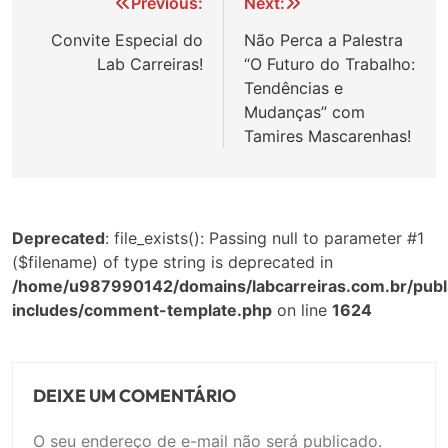
Navegação
Previous:
Next:
de
Convite Especial do
Não Perca a Palestra
Lab Carreiras!
“O Futuro do Trabalho:
Post
Tendências e
Mudanças” com
Tamires Mascarenhas!
Deprecated
: file_exists(): Passing null to parameter #1
($filename) of type string is deprecated in
/home/u987990142/domains/labcarreiras.com.br/publ
includes/comment-template.php
on line
1624
DEIXE UM COMENTÁRIO
O seu endereço de e-mail não será publicado.