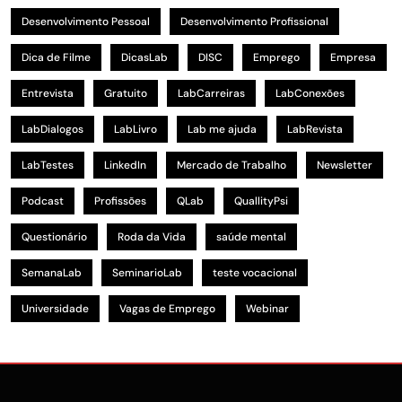
Desenvolvimento Pessoal
Desenvolvimento Profissional
Dica de Filme
DicasLab
DISC
Emprego
Empresa
Entrevista
Gratuito
LabCarreiras
LabConexões
LabDialogos
LabLivro
Lab me ajuda
LabRevista
LabTestes
LinkedIn
Mercado de Trabalho
Newsletter
Podcast
Profissões
QLab
QuallityPsi
Questionário
Roda da Vida
saúde mental
SemanaLab
SeminarioLab
teste vocacional
Universidade
Vagas de Emprego
Webinar