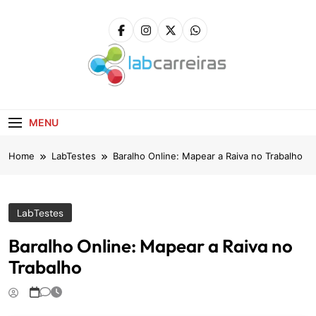
Skip
to
content
LabCarreiras
Plataforma De Gestão De Carreira E Orientação
Profissional
MENU
Home
LabTestes
Baralho Online: Mapear a Raiva no Trabalho
LabTestes
Baralho Online: Mapear a Raiva no
Trabalho