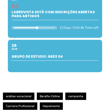
LABREVISTA ESTÁ COM INSCRIÇÕES ABERTAS
PARA ARTIGOS
52 Days 12:03:45 Time Left
26
AUG
GRUPO DE ESTUDO: GE02 04
análise vocacional
Baralho Online
campanha
Carreira Profissional
Depoimento