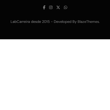
LabCarreira desde 2015 - Developed By
.
BlazeThemes