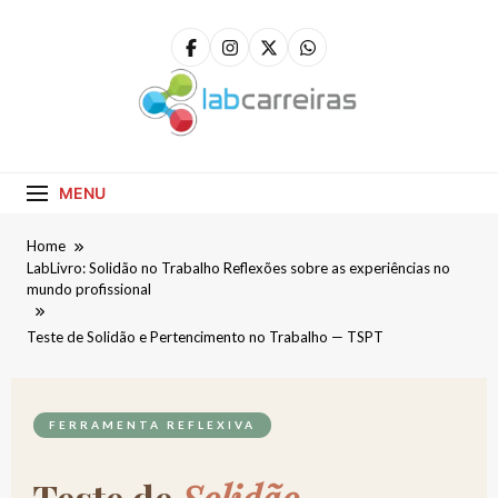
LabCarreiras
Plataforma De Gestão De Carreira E Orientação
Profissional
MENU
Home
LabLivro: Solidão no Trabalho Reflexões sobre as experiências no
mundo profissional
Teste de Solidão e Pertencimento no Trabalho — TSPT
FERRAMENTA REFLEXIVA
Teste de
Solidão