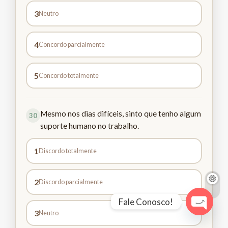
3
Neutro
4
Concordo parcialmente
5
Concordo totalmente
Mesmo nos dias difíceis, sinto que tenho algum
30
suporte humano no trabalho.
1
Discordo totalmente
2
Discordo parcialmente
Fale Conosco!
3
Neutro
Open c