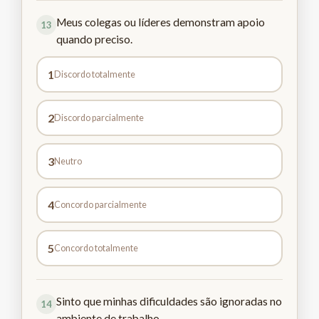
Meus colegas ou líderes demonstram apoio
13
quando preciso.
1
Discordo totalmente
2
Discordo parcialmente
3
Neutro
4
Concordo parcialmente
5
Concordo totalmente
Sinto que minhas dificuldades são ignoradas no
14
ambiente de trabalho.