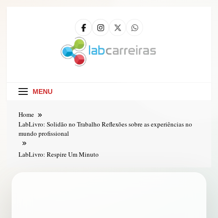
LabCarreiras
Plataforma De Gestão De Carreira E Orientação
Profissional
MENU
Home
LabLivro: Solidão no Trabalho Reflexões sobre as experiências no
mundo profissional
LabLivro: Respire Um Minuto