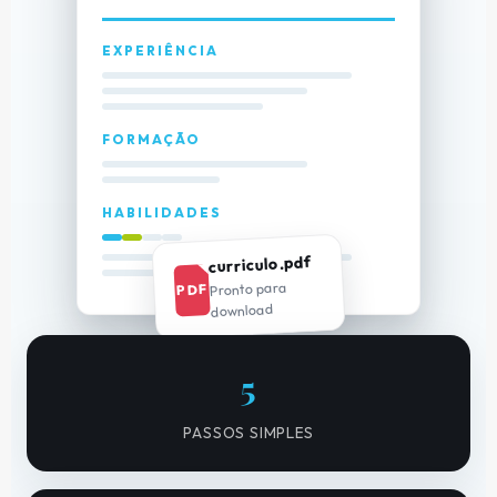
EXPERIÊNCIA
FORMAÇÃO
HABILIDADES
curriculo.pdf
Pronto para
PDF
download
5
PASSOS SIMPLES