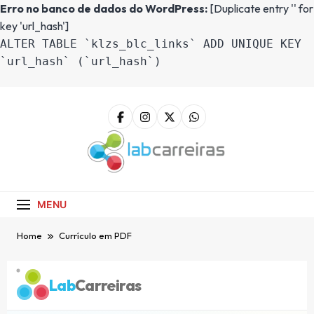
Erro no banco de dados do WordPress:
[Duplicate entry '' for
key 'url_hash']
ALTER TABLE `klzs_blc_links` ADD UNIQUE KEY
`url_hash` (`url_hash`)
LabCarreiras
Plataforma De Gestão De Carreira E
Orientação Profissional
MENU
Home
Currículo em PDF
Lab
Carreiras