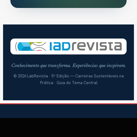
Conhecimento que transforma. Experiências que inspiram.
© 2026 LabRevista · 5ª Edição — Carreiras Sustentáveis na
Prática · Guia do Tema Central