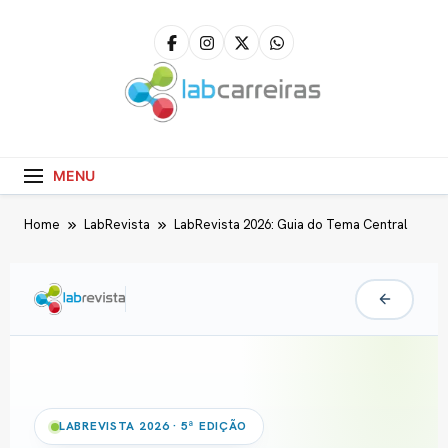
LabCarreiras
Plataforma De Gestão De Carreira E Orientação
Profissional
MENU
Home
LabRevista
LabRevista 2026: Guia do Tema Central
LABREVISTA 2026 · 5ª EDIÇÃO