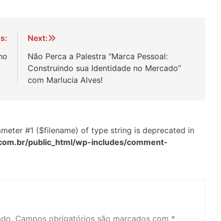
s:
Next:
ho
Não Perca a Palestra “Marca Pessoal:
Construindo sua Identidade no Mercado”
com Marlucia Alves!
arameter #1 ($filename) of type string is deprecated in
com.br/public_html/wp-includes/comment-
ado.
Campos obrigatórios são marcados com
*