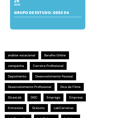
26
AUG
GRUPO DE ESTUDO: GE02 04
análise vocacional
Baralho Online
campanha
Carreira Profissional
Depoimento
Desenvolvimento Pessoal
Desenvolvimento Profissional
Dica de Filme
DicasLab
DISC
Emprego
Empresa
Entrevista
Gratuito
LabCarreiras