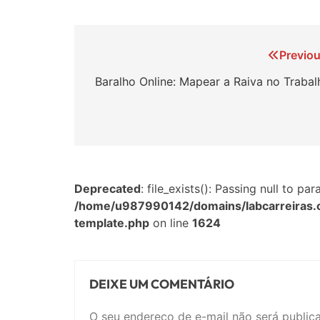
Navegação
Previou
de
Baralho Online: Mapear a Raiva no Trabal
Post
Deprecated
: file_exists(): Passing null to p
/home/u987990142/domains/labcarreiras.
template.php
on line
1624
DEIXE UM COMENTÁRIO
O seu endereço de e-mail não será public