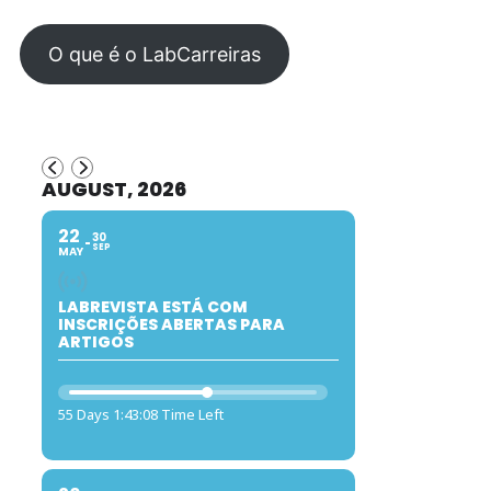
O que é o LabCarreiras
AUGUST, 2026
22
30
SEP
MAY
LABREVISTA ESTÁ COM
INSCRIÇÕES ABERTAS PARA
ARTIGOS
55 Days 1:43:07 Time Left