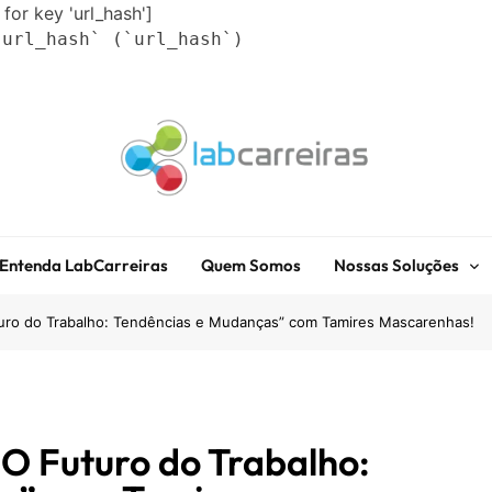
 for key 'url_hash']
`url_hash` (`url_hash`)
LabCarreiras
Plataforma De Gestão De Carreira E Orientação Profissional
Entenda LabCarreiras
Quem Somos
Nossas Soluções
turo do Trabalho: Tendências e Mudanças” com Tamires Mascarenhas!
“O Futuro do Trabalho: