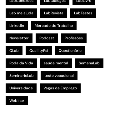
LabConexões
LabDialogos
LabLivro
Lab me ajuda
LabRevista
LabTestes
LinkedIn
Mercado de Trabalho
Newsletter
Podcast
Profissões
QLab
QuallityPsi
Questionário
Roda da Vida
saúde mental
SemanaLab
SeminarioLab
teste vocacional
Universidade
Vagas de Emprego
Webinar