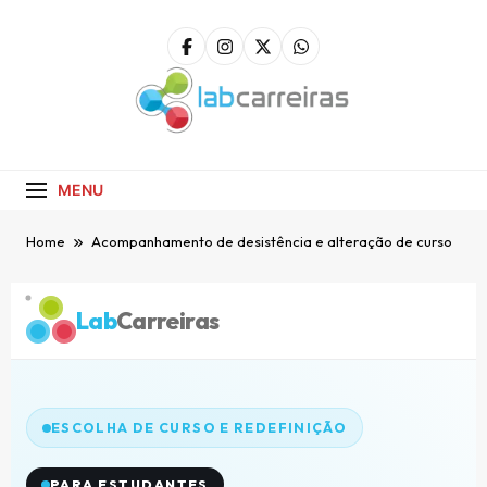
LabCarreiras
Plataforma De Gestão De Carreira E
Orientação Profissional
MENU
Home
Acompanhamento de desistência e alteração de curso
Lab
Carreiras
ESCOLHA DE CURSO E REDEFINIÇÃO
PARA ESTUDANTES