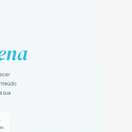
lena
scer
onteúdo
a sua
o
as