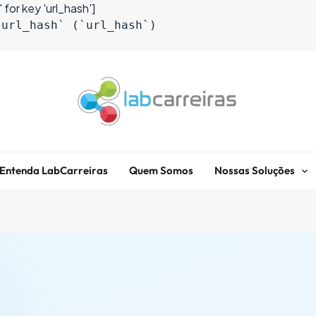
 for key 'url_hash']
`url_hash` (`url_hash`)
LabCarreiras
Plataforma De Gestão De Carreira E Orientação Profissional
Entenda LabCarreiras
Quem Somos
Nossas Soluções