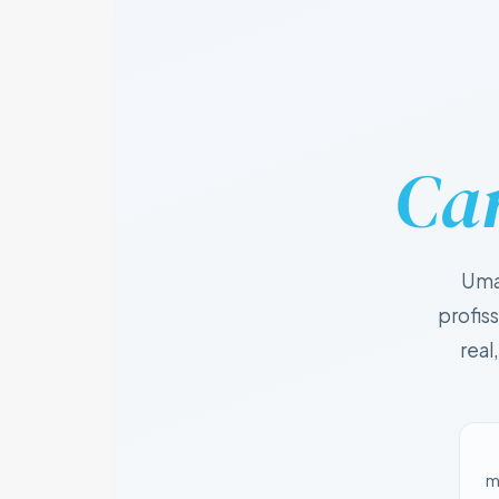
Car
Uma
profis
real
m