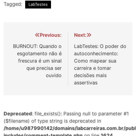
Tagged:
LabTestes
Navegação
Previous:
Next:
de
BURNOUT: Quando o
LabTestes: O poder do
esgotamento não é
autoconhecimento:
Post
frescura é um sinal
Como mapear sua
que precisa ser
carreira e tomar
ouvido
decisões mais
assertivas
Deprecated
: file_exists(): Passing null to parameter #1
($filename) of type string is deprecated in
/home/u987990142/domains/labcarreiras.com.br/publ
includes/comment-template.php
on line
1624