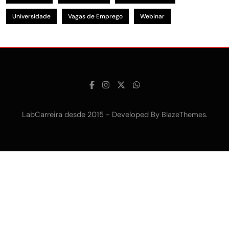
Universidade
Vagas de Emprego
Webinar
LabCarreira desde 2015 - Developed By
.
BlazeThemes