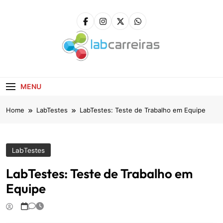
Skip
to
content
LabCarreiras
Plataforma De Gestão De Carreira E Orientação
Profissional
MENU
Home
LabTestes
LabTestes: Teste de Trabalho em Equipe
LabTestes
LabTestes: Teste de Trabalho em
Equipe