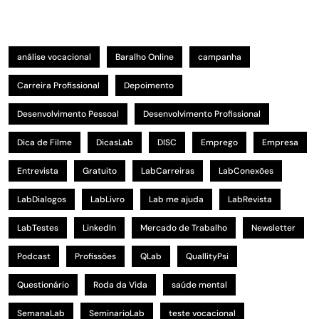
análise vocacional
Baralho Online
campanha
Carreira Profissional
Depoimento
Desenvolvimento Pessoal
Desenvolvimento Profissional
Dica de Filme
DicasLab
DISC
Emprego
Empresa
Entrevista
Gratuito
LabCarreiras
LabConexões
LabDialogos
LabLivro
Lab me ajuda
LabRevista
LabTestes
LinkedIn
Mercado de Trabalho
Newsletter
Podcast
Profissões
QLab
QuallityPsi
Questionário
Roda da Vida
saúde mental
SemanaLab
SeminarioLab
teste vocacional