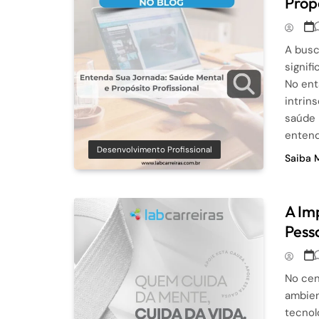
Propó
A busc
signif
No ent
intrin
saúde 
entend
Desenvolvimento Profissional
Saiba 
A Im
Pesso
No cen
ambien
tecnol