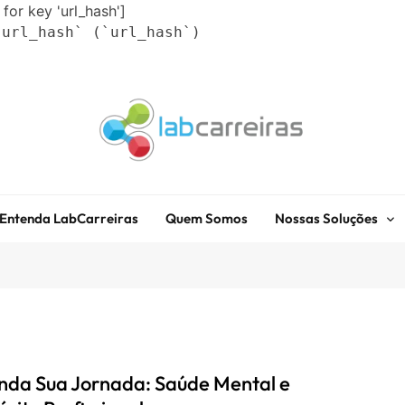
 for key 'url_hash']
`url_hash` (`url_hash`)
LabCarreiras
Plataforma De Gestão De Carreira E Orientação Profissional
Entenda LabCarreiras
Quem Somos
Nossas Soluções
nda Sua Jornada: Saúde Mental e