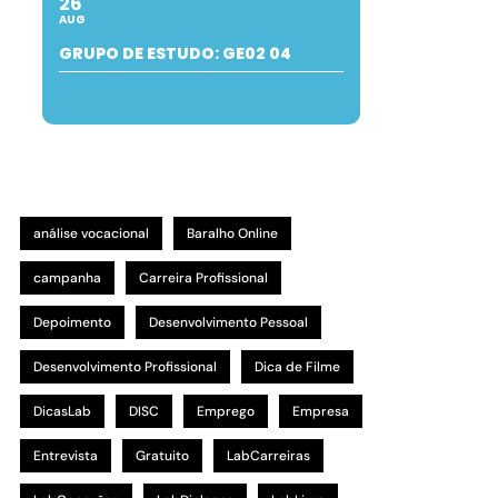
26
AUG
GRUPO DE ESTUDO: GE02 04
análise vocacional
Baralho Online
campanha
Carreira Profissional
Depoimento
Desenvolvimento Pessoal
Desenvolvimento Profissional
Dica de Filme
DicasLab
DISC
Emprego
Empresa
Entrevista
Gratuito
LabCarreiras