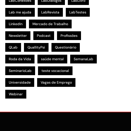
LabConexões
LabDialogos
LabLivro
Lab me ajuda
LabRevista
LabTestes
LinkedIn
Mercado de Trabalho
Newsletter
Podcast
Profissões
QLab
QuallityPsi
Questionário
Roda da Vida
saúde mental
SemanaLab
SeminarioLab
teste vocacional
Universidade
Vagas de Emprego
Webinar