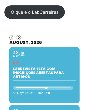
O que é o LabCarreiras
AUGUST, 2026
22
30
SEP
MAY
LABREVISTA ESTÁ COM
INSCRIÇÕES ABERTAS PARA
ARTIGOS
55 Days 6:13:55 Time Left