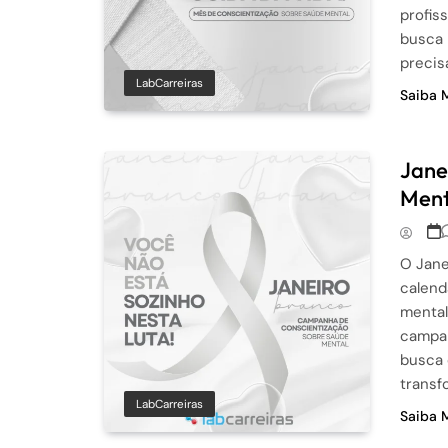
profis
busca 
precis
LabCarreiras
Saiba 
Jane
Ment
O Jane
calend
mental
campan
busca 
transf
LabCarreiras
Saiba 