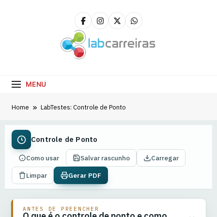
LabCarreiras
Plataforma De Gestão De Carreira E Orientação
Profissional
MENU
Home
LabTestes: Controle de Ponto
Controle de Ponto
Como usar
Salvar rascunho
Carregar
Limpar
Gerar PDF
ANTES DE PREENCHER
O que é o controle de ponto e como