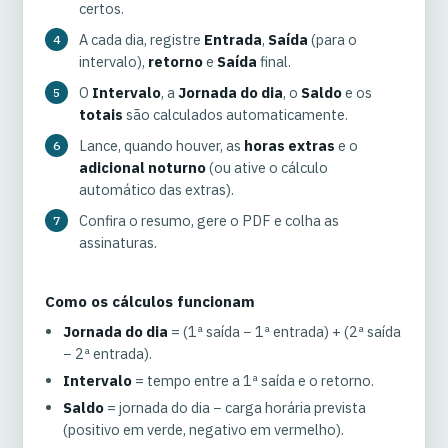
certos.
A cada dia, registre
Entrada
,
Saída
(para o
intervalo),
retorno
e
Saída
final.
O
Intervalo
, a
Jornada do dia
, o
Saldo
e os
totais
são calculados automaticamente.
Lance, quando houver, as
horas extras
e o
adicional noturno
(ou ative o cálculo
automático das extras).
Confira o resumo, gere o PDF e colha as
assinaturas.
Como os cálculos funcionam
Jornada do dia
= (1ª saída − 1ª entrada) + (2ª saída
− 2ª entrada).
Intervalo
= tempo entre a 1ª saída e o retorno.
Saldo
= jornada do dia − carga horária prevista
(positivo em verde, negativo em vermelho).