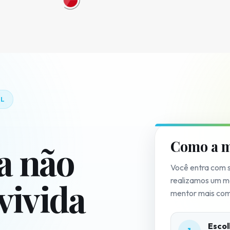
AL
Como a m
a não
Você entra com s
realizamos um m
 vivida
mentor mais com
Escol