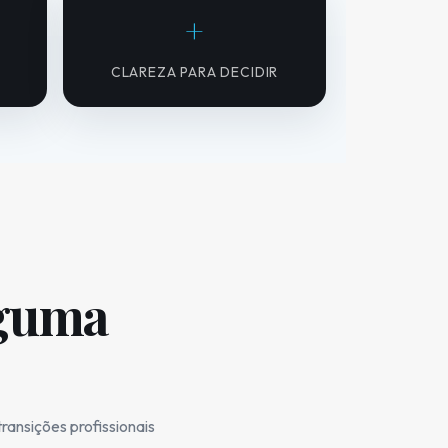
+
CLAREZA PARA DECIDIR
lguma
ransições profissionais