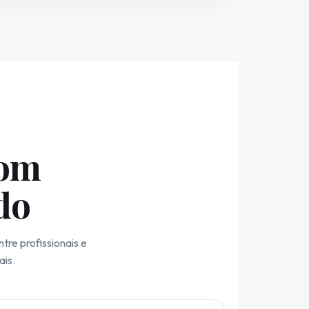
com
do
re profissionais e
ais.