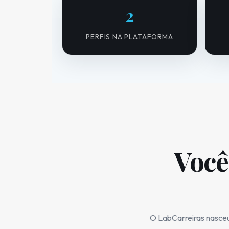
2
PERFIS NA PLATAFORMA
Você
O LabCarreiras nasceu 