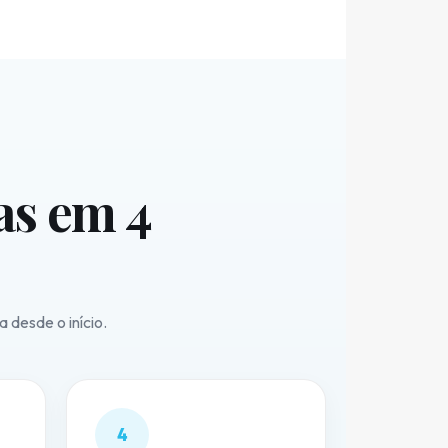
as em 4
 desde o início.
4