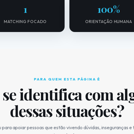
1
100%
MATCHING FOCADO
ORIENTAÇÃO HUMANA
PARA QUEM ESTA PÁGINA É
 se identifica com a
dessas situações?
para apoiar pessoas que estão vivendo dúvidas, inseguranças e t