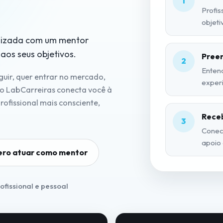
1
Profis
objeti
alizada com um mentor
 aos seus objetivos.
Preen
2
Enten
guir, quer entrar no mercado,
experi
 o LabCarreiras conecta você à
rofissional mais consciente,
Receb
3
Conec
apoio
ro atuar como mentor
fissional e pessoal