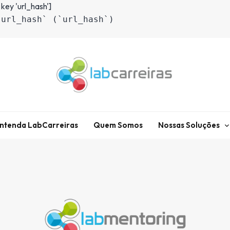
 key 'url_hash']
`url_hash` (`url_hash`)
LabCarreiras
Plataforma De Gestão De Carreira E Orientação Profissional
ntenda LabCarreiras
Quem Somos
Nossas Soluções