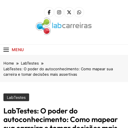
Skip
to
content
LabCarreiras
Plataforma De Gestão De Carreira E Orientação
Profissional
MENU
Home
LabTestes
LabTestes: O poder do autoconhecimento: Como mapear sua
carreira e tomar decisões mais assertivas
LabTestes
LabTestes: O poder do
autoconhecimento: Como mapear
sua carreira e tomar decisões mais