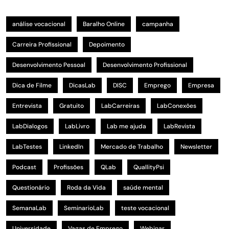
análise vocacional
Baralho Online
campanha
Carreira Profissional
Depoimento
Desenvolvimento Pessoal
Desenvolvimento Profissional
Dica de Filme
DicasLab
DISC
Emprego
Empresa
Entrevista
Gratuito
LabCarreiras
LabConexões
LabDialogos
LabLivro
Lab me ajuda
LabRevista
LabTestes
LinkedIn
Mercado de Trabalho
Newsletter
Podcast
Profissões
QLab
QuallityPsi
Questionário
Roda da Vida
saúde mental
SemanaLab
SeminarioLab
teste vocacional
Universidade
Vagas de Emprego
Webinar