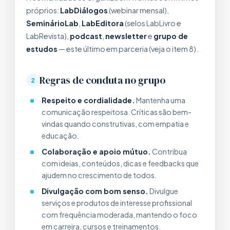
próprios:
LabDiálogos
(webinar mensal),
SeminárioLab
,
LabEditora
(selos LabLivro e
LabRevista),
podcast
,
newsletter
e
grupo de
estudos
— este último em parceria (veja o item 8).
Regras de conduta no grupo
2
Respeito e cordialidade.
Mantenha uma
comunicação respeitosa. Críticas são bem-
vindas quando construtivas, com empatia e
educação.
Colaboração e apoio mútuo.
Contribua
com ideias, conteúdos, dicas e feedbacks que
ajudem no crescimento de todos.
Divulgação com bom senso.
Divulgue
serviços e produtos de interesse profissional
com frequência moderada, mantendo o foco
em carreira, cursos e treinamentos.