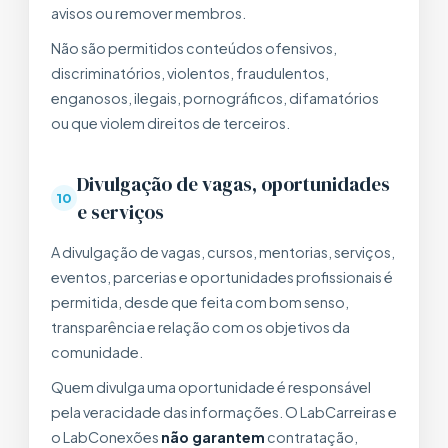
avisos ou remover membros.
Não são permitidos conteúdos ofensivos,
discriminatórios, violentos, fraudulentos,
enganosos, ilegais, pornográficos, difamatórios
ou que violem direitos de terceiros.
Divulgação de vagas, oportunidades
10
e serviços
A divulgação de vagas, cursos, mentorias, serviços,
eventos, parcerias e oportunidades profissionais é
permitida, desde que feita com bom senso,
transparência e relação com os objetivos da
comunidade.
Quem divulga uma oportunidade é responsável
pela veracidade das informações. O LabCarreiras e
o LabConexões
não garantem
contratação,