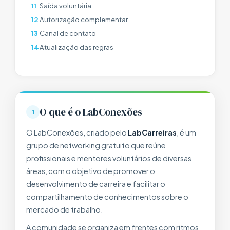
11
Saída voluntária
12
Autorização complementar
13
Canal de contato
14
Atualização das regras
O que é o LabConexões
1
O LabConexões, criado pelo
LabCarreiras
, é um
grupo de networking gratuito que reúne
profissionais e mentores voluntários de diversas
áreas, com o objetivo de promover o
desenvolvimento de carreira e facilitar o
compartilhamento de conhecimentos sobre o
mercado de trabalho.
A comunidade se organiza em frentes com ritmos