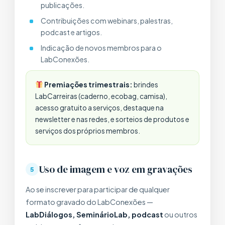
publicações.
Contribuições com webinars, palestras,
podcast e artigos.
Indicação de novos membros para o
LabConexões.
Premiações trimestrais:
brindes
LabCarreiras (caderno, ecobag, camisa),
acesso gratuito a serviços, destaque na
newsletter e nas redes, e sorteios de produtos e
serviços dos próprios membros.
Uso de imagem e voz em gravações
5
Ao se inscrever para participar de qualquer
formato gravado do LabConexões —
LabDiálogos, SeminárioLab, podcast
ou outros