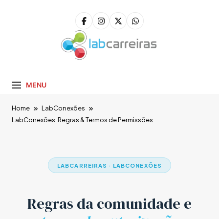
LabCarreiras
Plataforma De Gestão De Carreira E Orientação
Profissional
MENU
Home
LabConexões
LabConexões: Regras & Termos de Permissões
LABCARREIRAS · LABCONEXÕES
Regras da comunidade e