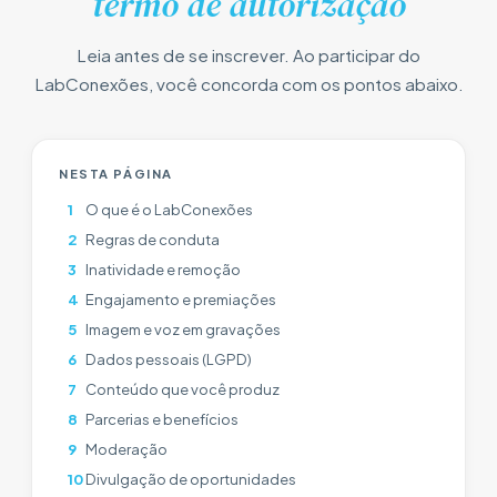
termo de autorização
Leia antes de se inscrever. Ao participar do
LabConexões, você concorda com os pontos abaixo.
NESTA PÁGINA
1
O que é o LabConexões
2
Regras de conduta
3
Inatividade e remoção
4
Engajamento e premiações
5
Imagem e voz em gravações
6
Dados pessoais (LGPD)
7
Conteúdo que você produz
8
Parcerias e benefícios
9
Moderação
10
Divulgação de oportunidades