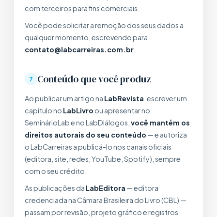
com terceiros para fins comerciais.
Você pode solicitar a remoção dos seus dados a
qualquer momento, escrevendo para
contato@labcarreiras.com.br
.
Conteúdo que você produz
7
Ao publicar um artigo na
LabRevista
, escrever um
capítulo no
LabLivro
ou apresentar no
SeminárioLab e no LabDiálogos,
você mantém os
direitos autorais do seu conteúdo
— e autoriza
o LabCarreiras a publicá-lo nos canais oficiais
(editora, site, redes, YouTube, Spotify), sempre
com o seu crédito.
As publicações da
LabEditora
— editora
credenciada na Câmara Brasileira do Livro (CBL) —
passam por revisão, projeto gráfico e registros