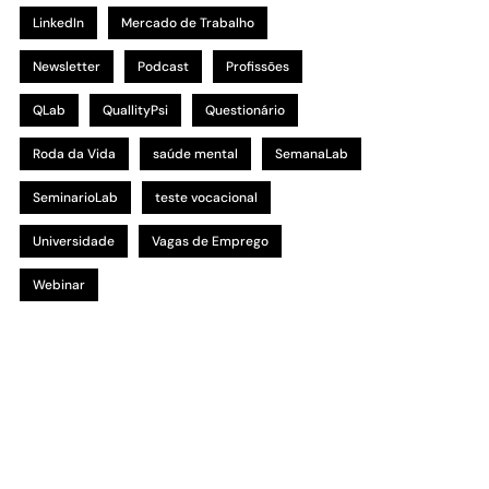
LinkedIn
Mercado de Trabalho
Newsletter
Podcast
Profissões
QLab
QuallityPsi
Questionário
Roda da Vida
saúde mental
SemanaLab
SeminarioLab
teste vocacional
Universidade
Vagas de Emprego
Webinar