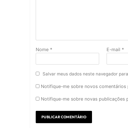
Nome
*
E-mail
*
Salvar meus dados neste navegador para
Notifique-me sobre novos comentários p
Notifique-me sobre novas publicações p