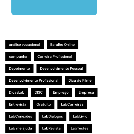
análise vocacional
Baralho Online
campanha
Carreira Profissional
Depoimento
Desenvolvimento Pessoal
Desenvolvimento Profissional
Dica de Filme
DicasLab
DISC
Emprego
Empresa
Entrevista
Gratuito
LabCarreiras
LabConexões
LabDialogos
LabLivro
Lab me ajuda
LabRevista
LabTestes