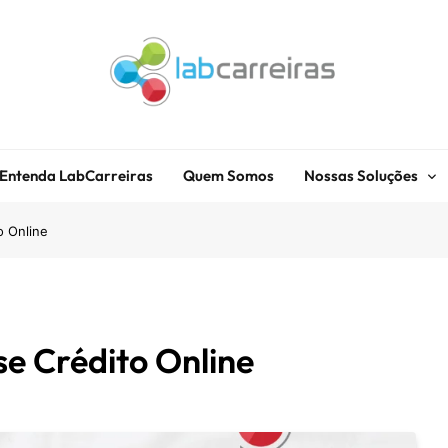
LabCarreiras
Plataforma De Gestão De Carreira E Orientação Profissional
Entenda LabCarreiras
Quem Somos
Nossas Soluções
o Online
e Crédito Online