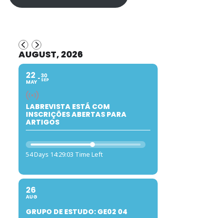
AUGUST, 2026
22
30
SEP
MAY
LABREVISTA ESTÁ COM
INSCRIÇÕES ABERTAS PARA
ARTIGOS
54 Days 14:29:02 Time Left
26
AUG
GRUPO DE ESTUDO: GE02 04