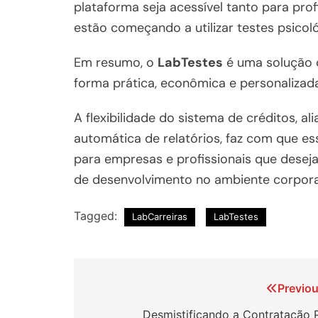
plataforma seja acessível tanto para pro
estão começando a utilizar testes psico
Em resumo, o
LabTestes
é uma solução 
forma prática, econômica e personalizad
A flexibilidade do sistema de créditos, a
automática de relatórios, faz com que e
para empresas e profissionais que desej
de desenvolvimento no ambiente corpora
Tagged:
LabCarreiras
LabTestes
Navegação
Previou
de
Desmistificando a Contratação P