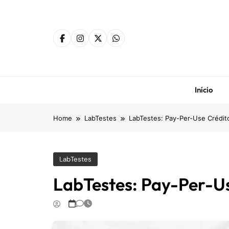
Skip
to
content
Início
Home
LabTestes
LabTestes: Pay-Per-Use Crédit
LabTestes
LabTestes: Pay-Per-Us