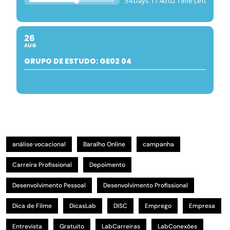
54 Days 17:40:02 Time Left
26
AUG
GRUPO DE ESTUDO: GE02 04
análise vocacional
Baralho Online
campanha
Carreira Profissional
Depoimento
Desenvolvimento Pessoal
Desenvolvimento Profissional
Dica de Filme
DicasLab
DISC
Emprego
Empresa
Entrevista
Gratuito
LabCarreiras
LabConexões