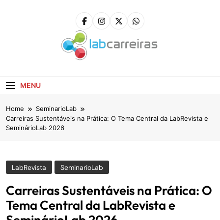
Skip
to
content
LabCarreiras
Plataforma De Gestão De Carreira E Orientação
Profissional
MENU
Home
SeminarioLab
Carreiras Sustentáveis na Prática: O Tema Central da LabRevista e
SeminárioLab 2026
LabRevista
SeminarioLab
Carreiras Sustentáveis na Prática: O
Tema Central da LabRevista e
SeminárioLab 2026