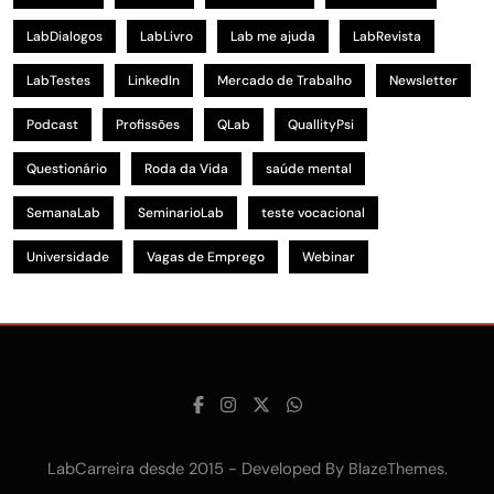
LabDialogos
LabLivro
Lab me ajuda
LabRevista
LabTestes
LinkedIn
Mercado de Trabalho
Newsletter
Podcast
Profissões
QLab
QuallityPsi
Questionário
Roda da Vida
saúde mental
SemanaLab
SeminarioLab
teste vocacional
Universidade
Vagas de Emprego
Webinar
LabCarreira desde 2015 - Developed By
.
BlazeThemes