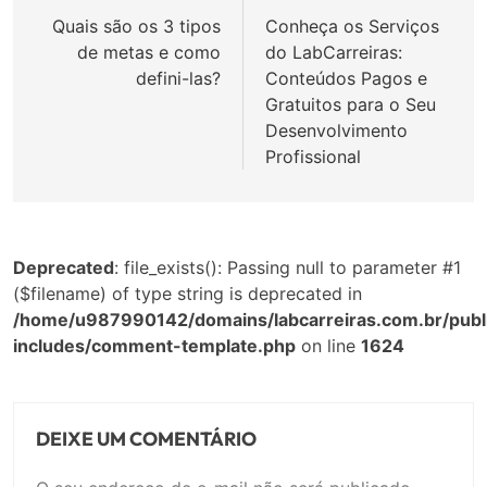
de
Quais são os 3 tipos
Conheça os Serviços
de metas e como
do LabCarreiras:
Post
defini-las?
Conteúdos Pagos e
Gratuitos para o Seu
Desenvolvimento
Profissional
Deprecated
: file_exists(): Passing null to parameter #1
($filename) of type string is deprecated in
/home/u987990142/domains/labcarreiras.com.br/publ
includes/comment-template.php
on line
1624
DEIXE UM COMENTÁRIO