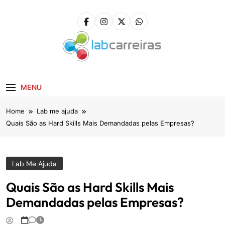
Skip
to
content
LabCarreiras
Plataforma De Gestão De Carreira E Orientação
Profissional
MENU
Home
Lab me ajuda
Quais São as Hard Skills Mais Demandadas pelas Empresas?
Lab Me Ajuda
Quais São as Hard Skills Mais
Demandadas pelas Empresas?