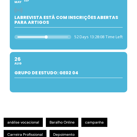
SEP
MAY
LABREVISTA ESTÁ COM INSCRIÇÕES ABERTAS
PARA ARTIGOS
52 Days 13:28:08 Time Left
26
AUG
GRUPO DE ESTUDO: GE02 04
análise vocacional
Baralho Online
campanha
Carreira Profissional
Depoimento