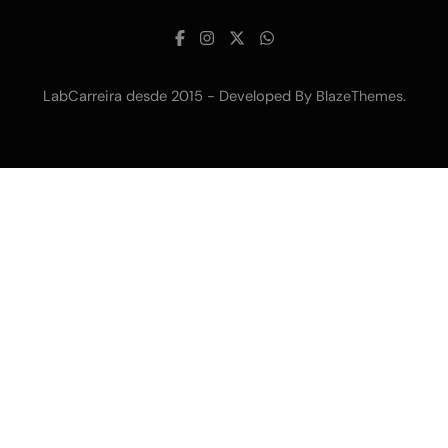
LabCarreira desde 2015 - Developed By
.
BlazeThemes