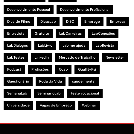
Desenvolvimento Pessoal
Desenvolvimento Profissional
Dica de Filme
DicasLab
DISC
Emprego
Empresa
Entrevista
Gratuito
LabCarreiras
LabConexões
LabDialogos
LabLivro
Lab me ajuda
LabRevista
LabTestes
LinkedIn
Mercado de Trabalho
Newsletter
Podcast
Profissões
QLab
QuallityPsi
Questionário
Roda da Vida
saúde mental
SemanaLab
SeminarioLab
teste vocacional
Universidade
Vagas de Emprego
Webinar