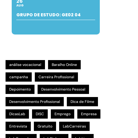
26
AUG
GRUPO DE ESTUDO: GE02 04
análise vocacional
Baralho Online
campanha
Carreira Profissional
Depoimento
Desenvolvimento Pessoal
Desenvolvimento Profissional
Dica de Filme
DicasLab
DISC
Emprego
Empresa
Entrevista
Gratuito
LabCarreiras