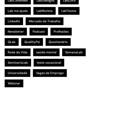
LabConexões
LabDialogos
LabLivro
Lab me ajuda
LabRevista
LabTestes
LinkedIn
Mercado de Trabalho
Newsletter
Podcast
Profissões
QLab
QuallityPsi
Questionário
Roda da Vida
saúde mental
SemanaLab
SeminarioLab
teste vocacional
Universidade
Vagas de Emprego
Webinar