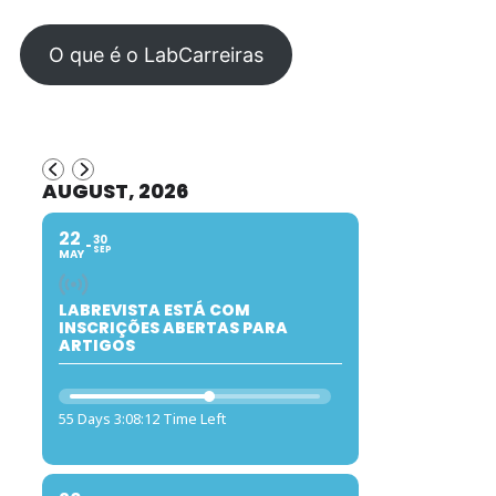
O que é o LabCarreiras
AUGUST, 2026
22
30
SEP
MAY
LABREVISTA ESTÁ COM
INSCRIÇÕES ABERTAS PARA
ARTIGOS
55 Days 3:08:12 Time Left