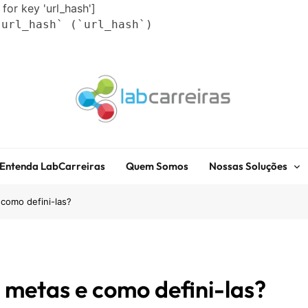
 for key 'url_hash']
`url_hash` (`url_hash`)
LabCarreiras
Plataforma De Gestão De Carreira E Orientação Profissional
Entenda LabCarreiras
Quem Somos
Nossas Soluções
 como defini-las?
e metas e como defini-las?