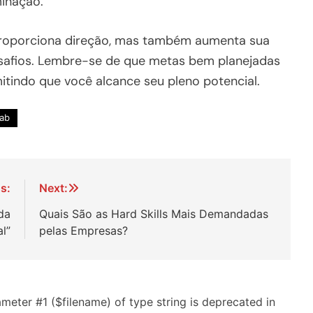
minação.
 proporciona direção, mas também aumenta sua
desafios. Lembre-se de que metas bem planejadas
tindo que você alcance seu pleno potencial.
Lab
s:
Next:
da
Quais São as Hard Skills Mais Demandadas
l”
pelas Empresas?
arameter #1 ($filename) of type string is deprecated in