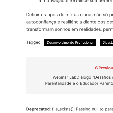
a motivação e fortalece sua deter
Definir os tipos de metas claras não só
autoconfiança e resiliência diante dos 
transformam sonhos em realidades, permi
Tagged:
Desenvolvimento Profissional
Dicas
Navegação
Previou
de
Webinar LabDiálogo “Desafios 
Parentalidade e o Educador Parenta
Post
Deprecated
: file_exists(): Passing null to p