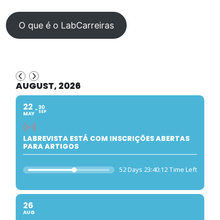
O que é o LabCarreiras
AUGUST, 2026
22
30
SEP
MAY
LABREVISTA ESTÁ COM INSCRIÇÕES ABERTAS
PARA ARTIGOS
52 Days 23:40:11 Time Left
26
AUG