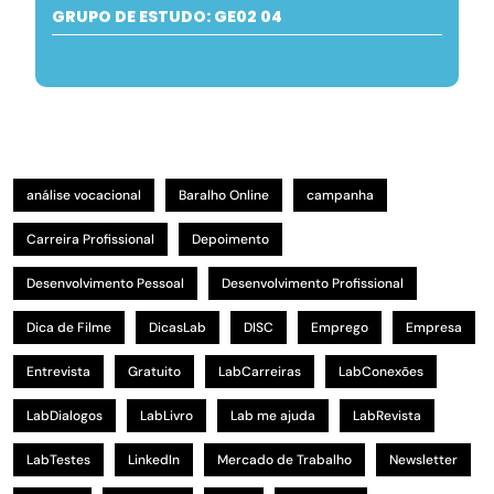
GRUPO DE ESTUDO: GE02 04
análise vocacional
Baralho Online
campanha
Carreira Profissional
Depoimento
Desenvolvimento Pessoal
Desenvolvimento Profissional
Dica de Filme
DicasLab
DISC
Emprego
Empresa
Entrevista
Gratuito
LabCarreiras
LabConexões
LabDialogos
LabLivro
Lab me ajuda
LabRevista
LabTestes
LinkedIn
Mercado de Trabalho
Newsletter