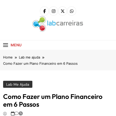
Skip
to
content
LabCarreiras
Plataforma De Gestão De Carreira E Orientação
Profissional
MENU
Home
Lab me ajuda
Como Fazer um Plano Financeiro em 6 Passos
Lab Me Ajuda
Como Fazer um Plano Financeiro
em 6 Passos