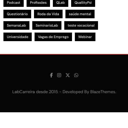
Podcast
Profissões
QLab
QuallityPsi
Questionário
Roda da Vida
saúde mental
SemanaLab
SeminarioLab
teste vocacional
Universidade
Vagas de Emprego
Webinar
LabCarreira desde 2015 - Developed By
.
BlazeThemes