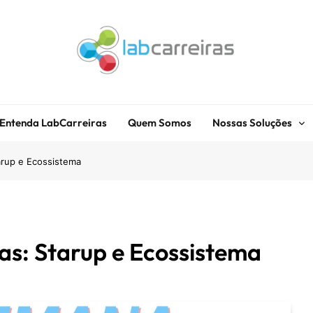
LabCarreiras
Plataforma De Gestão De Carreira E Orientação Profissional
Entenda LabCarreiras
Quem Somos
Nossas Soluções
arup e Ecossistema
s: Starup e Ecossistema