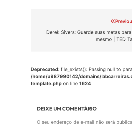
Navegação
Previou
de
Derek Sivers: Guarde suas metas para 
mesmo | TED Ta
Post
Deprecated
: file_exists(): Passing null to p
/home/u987990142/domains/labcarreiras.
template.php
on line
1624
DEIXE UM COMENTÁRIO
O seu endereço de e-mail não será public