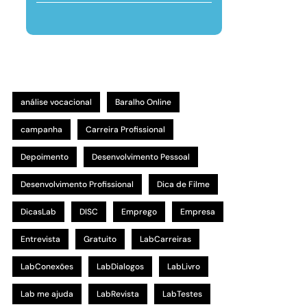
análise vocacional
Baralho Online
campanha
Carreira Profissional
Depoimento
Desenvolvimento Pessoal
Desenvolvimento Profissional
Dica de Filme
DicasLab
DISC
Emprego
Empresa
Entrevista
Gratuito
LabCarreiras
LabConexões
LabDialogos
LabLivro
Lab me ajuda
LabRevista
LabTestes