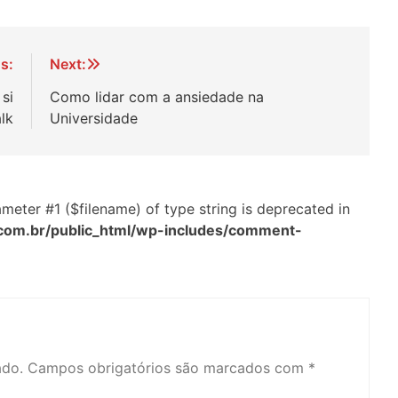
s:
Next:
si
Como lidar com a ansiedade na
lk
Universidade
arameter #1 ($filename) of type string is deprecated in
com.br/public_html/wp-includes/comment-
ado.
Campos obrigatórios são marcados com
*