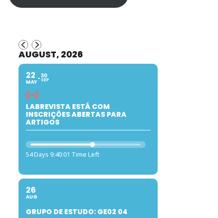
AUGUST, 2026
22
30
SEP
MAY
LABREVISTA ESTÁ COM
INSCRIÇÕES ABERTAS PARA
ARTIGOS
54 Days 9:40:00 Time Left
26
AUG
GRUPO DE ESTUDO: GE02 04