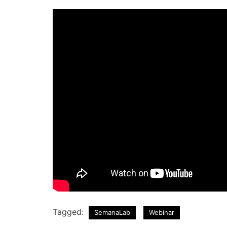
Tagged:
SemanaLab
Webinar