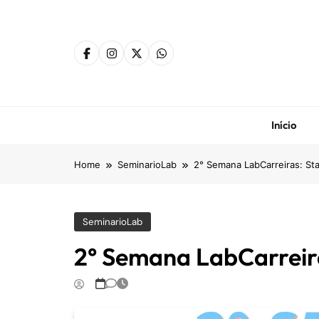
Skip
to
content
Início
Home
SeminarioLab
2° Semana LabCarreiras: St
SeminarioLab
2° Semana LabCarreira