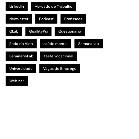
LinkedIn
Mercado de Trabalho
Newsletter
Podcast
Profissões
QLab
QuallityPsi
Questionário
Roda da Vida
saúde mental
SemanaLab
SeminarioLab
teste vocacional
Universidade
Vagas de Emprego
Webinar