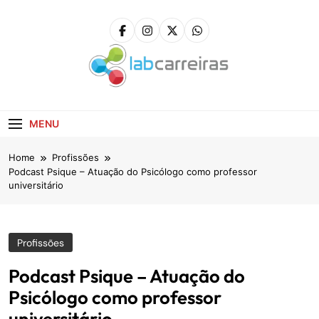
Skip
to
content
LabCarreiras
Plataforma De Gestão De Carreira E Orientação
Profissional
MENU
Home
Profissões
Podcast Psique – Atuação do Psicólogo como professor
universitário
Profissões
Podcast Psique – Atuação do
Psicólogo como professor
universitário