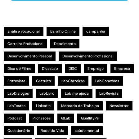
análise vocacional
Baralho Online
campanha
Carreira Profissional
Depoimento
Desenvolvimento Pessoal
Desenvolvimento Profissional
Dica de Filme
DicasLab
DISC
Emprego
Empresa
Entrevista
Gratuito
LabCarreiras
LabConexões
LabDialogos
LabLivro
Lab me ajuda
LabRevista
LabTestes
LinkedIn
Mercado de Trabalho
Newsletter
Podcast
Profissões
QLab
QuallityPsi
Questionário
Roda da Vida
saúde mental