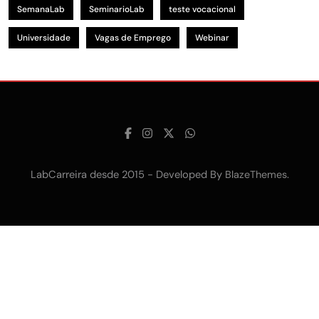
SemanaLab
SeminarioLab
teste vocacional
Universidade
Vagas de Emprego
Webinar
LabCarreira desde 2015 - Developed By
.
BlazeThemes