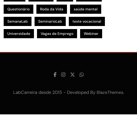
Questionário
Roda da Vida
saúde mental
SemanaLab
SeminarioLab
teste vocacional
Universidade
Vagas de Emprego
Webinar
LabCarreira desde 2015 - Developed By
.
BlazeThemes