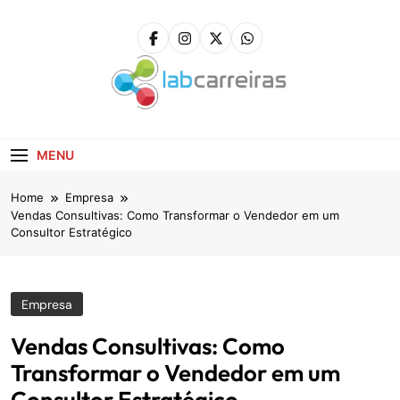
Skip
to
content
LabCarreiras
Plataforma De Gestão De Carreira E Orientação
Profissional
MENU
Home
Empresa
Vendas Consultivas: Como Transformar o Vendedor em um
Consultor Estratégico
Empresa
Vendas Consultivas: Como
Transformar o Vendedor em um
Consultor Estratégico