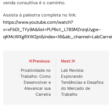
venda consultiva é o caminho.
Assista à palestra completa no link:
https://www.youtube.com/watch?
v=xFbDI_TYy9A&list=PLP6ct_L78SMZnzqUygw-
qKMcWXgRXW2pt&index=16&ab_channel=LabCarrei
Navegação
Previous:
Next:
de
Proatividade no
Lab Revista:
Trabalho: Como
Explorando
Post
Desenvolver e
Tendências e Desafios
Alavancar sua
do Mercado de
Carreira
Trabalho