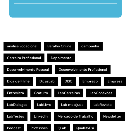
análise vocacional
Baralho Online
campanha
Carreira Profissional
Depoimento
Desenvolvimento Pessoal
Desenvolvimento Profissional
Dica de Filme
DicasLab
DISC
Emprego
Empresa
Entrevista
Gratuito
LabCarreiras
LabConexões
LabDialogos
LabLivro
Lab me ajuda
LabRevista
LabTestes
LinkedIn
Mercado de Trabalho
Newsletter
Podcast
Profissões
QLab
QuallityPsi