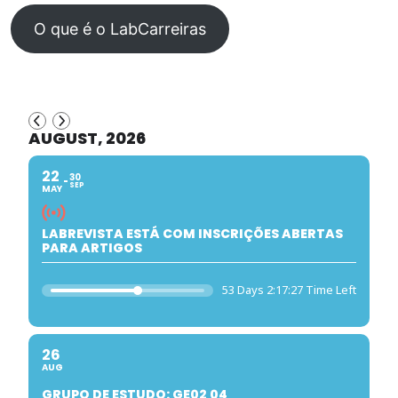
O que é o LabCarreiras
AUGUST, 2026
22
30
SEP
MAY
LABREVISTA ESTÁ COM INSCRIÇÕES ABERTAS
PARA ARTIGOS
53 Days 2:17:26 Time Left
26
AUG
GRUPO DE ESTUDO: GE02 04