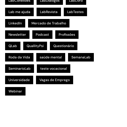
LabConexões
LabDialogos
LabLivro
Lab me ajuda
LabRevista
LabTestes
LinkedIn
Mercado de Trabalho
Newsletter
Podcast
Profissões
QLab
QuallityPsi
Questionário
Roda da Vida
saúde mental
SemanaLab
SeminarioLab
teste vocacional
Universidade
Vagas de Emprego
Webinar