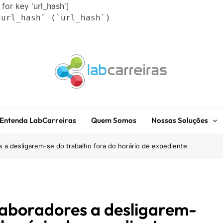
 for key 'url_hash']
`url_hash` (`url_hash`)
LabCarreiras
Plataforma De Gestão De Carreira E Orientação Profissional
Entenda LabCarreiras
Quem Somos
Nossas Soluções
 a desligarem-se do trabalho fora do horário de expediente
laboradores a desligarem-