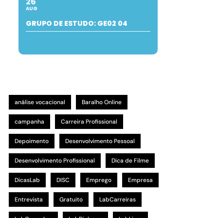
26
AUG
GRUPO DE ESTUDO: GE02 04
análise vocacional
Baralho Online
campanha
Carreira Profissional
Depoimento
Desenvolvimento Pessoal
Desenvolvimento Profissional
Dica de Filme
DicasLab
DISC
Emprego
Empresa
Entrevista
Gratuito
LabCarreiras