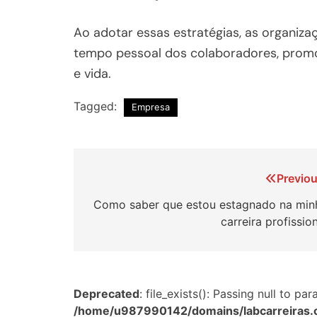
Ao adotar essas estratégias, as organiz
tempo pessoal dos colaboradores, promo
e vida.
Tagged:
Empresa
Navegação
Previou
de
Como saber que estou estagnado na min
carreira profissio
Post
Deprecated
: file_exists(): Passing null to p
/home/u987990142/domains/labcarreiras.