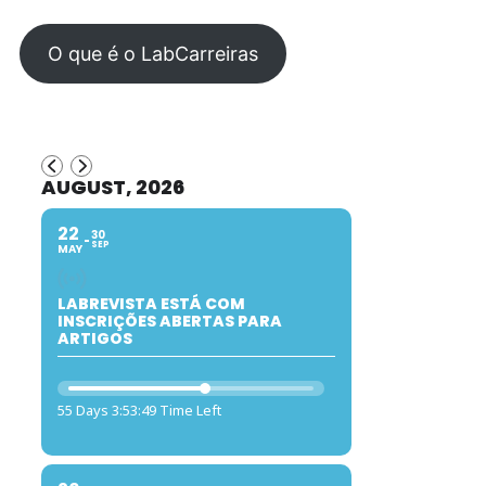
O que é o LabCarreiras
AUGUST, 2026
22
30
SEP
MAY
LABREVISTA ESTÁ COM
INSCRIÇÕES ABERTAS PARA
ARTIGOS
55 Days 3:53:48 Time Left