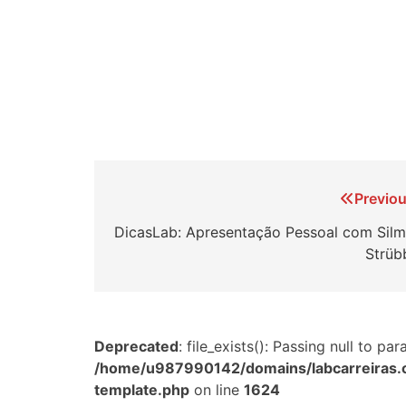
Navegação
Previou
de
DicasLab: Apresentação Pessoal com Silm
Strüb
Post
Deprecated
: file_exists(): Passing null to p
/home/u987990142/domains/labcarreiras.
template.php
on line
1624