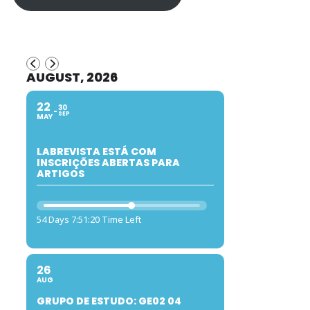
AUGUST, 2026
22
30
SEP
MAY
LABREVISTA ESTÁ COM
INSCRIÇÕES ABERTAS PARA
ARTIGOS
54 Days 7:51:19 Time Left
26
AUG
GRUPO DE ESTUDO: GE02 04