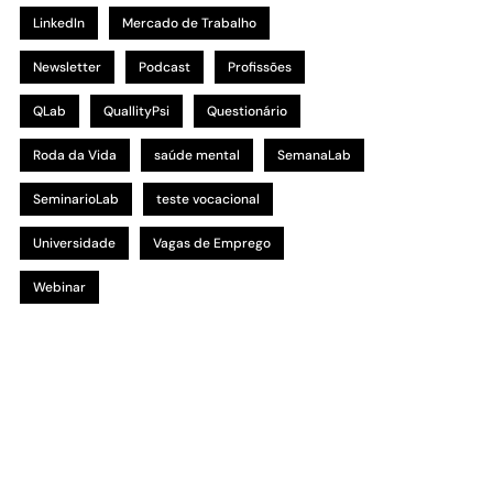
LinkedIn
Mercado de Trabalho
Newsletter
Podcast
Profissões
QLab
QuallityPsi
Questionário
Roda da Vida
saúde mental
SemanaLab
SeminarioLab
teste vocacional
Universidade
Vagas de Emprego
Webinar