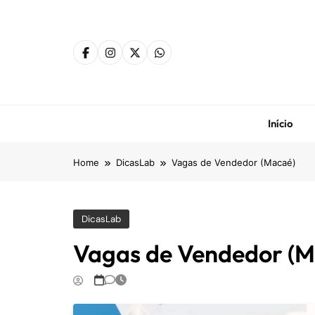
Skip
to
content
Início
Home
DicasLab
Vagas de Vendedor (Macaé)
DicasLab
Vagas de Vendedor (M