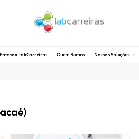
LabCarreiras
Plataforma De Gestão De Carreira E Orientação Profissional
Entenda LabCarreiras
Quem Somos
Nossas Soluções
acaé)