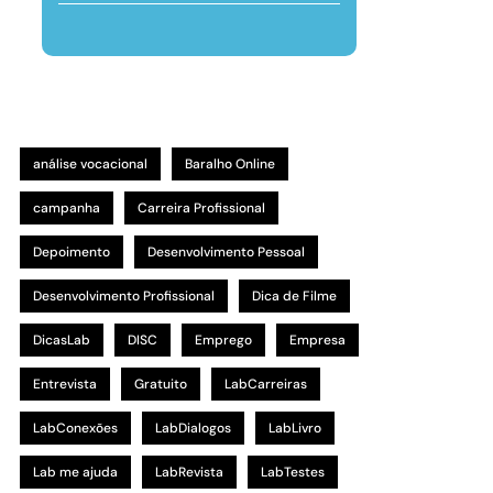
análise vocacional
Baralho Online
campanha
Carreira Profissional
Depoimento
Desenvolvimento Pessoal
Desenvolvimento Profissional
Dica de Filme
DicasLab
DISC
Emprego
Empresa
Entrevista
Gratuito
LabCarreiras
LabConexões
LabDialogos
LabLivro
Lab me ajuda
LabRevista
LabTestes