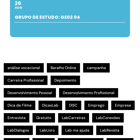
26
AUG
GRUPO DE ESTUDO: GE02 04
análise vocacional
Baralho Online
campanha
Carreira Profissional
Depoimento
Desenvolvimento Pessoal
Desenvolvimento Profissional
Dica de Filme
DicasLab
DISC
Emprego
Empresa
Entrevista
Gratuito
LabCarreiras
LabConexões
LabDialogos
LabLivro
Lab me ajuda
LabRevista