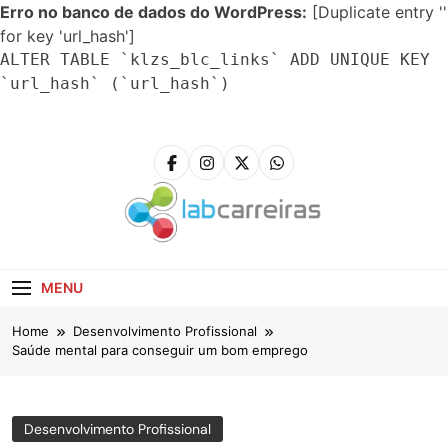
Erro no banco de dados do WordPress:
[Duplicate entry ''
for key 'url_hash']
ALTER TABLE `klzs_blc_links` ADD UNIQUE KEY
`url_hash` (`url_hash`)
Skip
to
content
LabCarreiras
Plataforma De Gestão De Carreira E Orientação
Profissional
MENU
Home
Desenvolvimento Profissional
Saúde mental para conseguir um bom emprego
Desenvolvimento Profissional