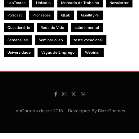
LabTestes
LinkedIn
Mercado de Trabalho
Newsletter
Podcast
Profissões
QLab
QuallityPsi
Questionário
Roda da Vida
saúde mental
SemanaLab
SeminarioLab
teste vocacional
Universidade
Vagas de Emprego
Webinar
LabCarreira desde 2015 - Developed By
.
BlazeThemes