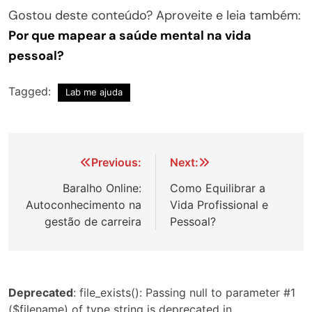
Gostou deste conteúdo? Aproveite e leia também:
Por que mapear a saúde mental na vida
pessoal?
Tagged:
Lab me ajuda
Navegação
Previous:
Next:
de
Baralho Online:
Como Equilibrar a
Autoconhecimento na
Vida Profissional e
Post
gestão de carreira
Pessoal?
Deprecated
: file_exists(): Passing null to parameter #1
($filename) of type string is deprecated in