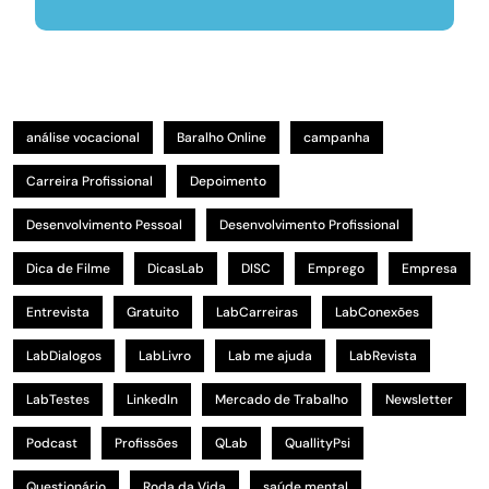
análise vocacional
Baralho Online
campanha
Carreira Profissional
Depoimento
Desenvolvimento Pessoal
Desenvolvimento Profissional
Dica de Filme
DicasLab
DISC
Emprego
Empresa
Entrevista
Gratuito
LabCarreiras
LabConexões
LabDialogos
LabLivro
Lab me ajuda
LabRevista
LabTestes
LinkedIn
Mercado de Trabalho
Newsletter
Podcast
Profissões
QLab
QuallityPsi
Questionário
Roda da Vida
saúde mental