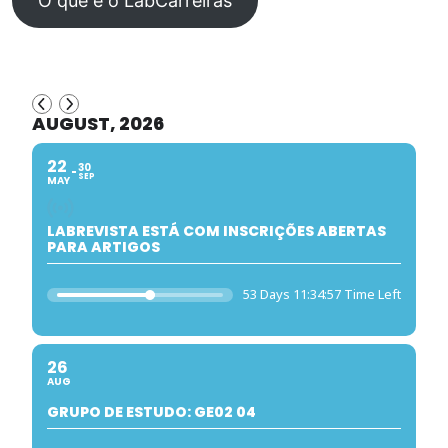
O que é o LabCarreiras
AUGUST, 2026
22
30
SEP
MAY
LABREVISTA ESTÁ COM INSCRIÇÕES ABERTAS
PARA ARTIGOS
53 Days 11:34:57 Time Left
26
AUG
GRUPO DE ESTUDO: GE02 04