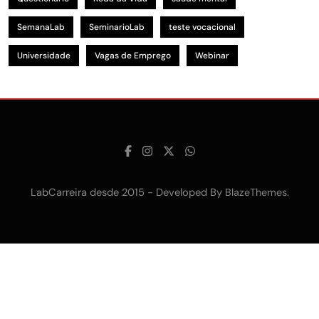
SemanaLab
SeminarioLab
teste vocacional
Universidade
Vagas de Emprego
Webinar
LabCarreira desde 2015 - Developed By
.
BlazeThemes