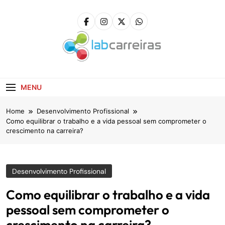
Skip
to
content
LabCarreiras
Plataforma De Gestão De Carreira E Orientação
Profissional
MENU
Home
Desenvolvimento Profissional
Como equilibrar o trabalho e a vida pessoal sem comprometer o
crescimento na carreira?
Desenvolvimento Profissional
Como equilibrar o trabalho e a vida
pessoal sem comprometer o
crescimento na carreira?