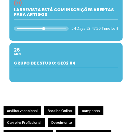
LABREVISTA ESTÁ COM INSCRIÇÕES ABERTAS
PARA ARTIGOS
54 Days 23:47:49 Time Left
26
AUG
GRUPO DE ESTUDO: GE02 04
análise vocacional
Baralho Online
campanha
Carreira Profissional
Depoimento