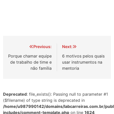
Navegação
Previous:
Next:
de
Porque chamar equipe
6 motivos pelos quais
de trabalho de time e
usar instrumentos na
Post
não família
mentoria
Deprecated
: file_exists(): Passing null to parameter #1
($filename) of type string is deprecated in
/home/u987990142/domains/labcarreiras.com.br/publ
includes/comment-template.php
on line
1624