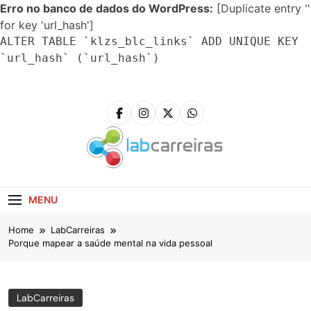
Erro no banco de dados do WordPress:
[Duplicate entry ''
for key 'url_hash']
ALTER TABLE `klzs_blc_links` ADD UNIQUE KEY
`url_hash` (`url_hash`)
Skip
to
content
LabCarreiras
Plataforma De Gestão De Carreira E Orientação
Profissional
MENU
Home
LabCarreiras
Porque mapear a saúde mental na vida pessoal
LabCarreiras