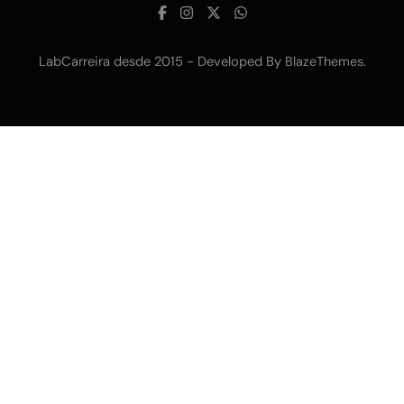
LabCarreira desde 2015 - Developed By
.
BlazeThemes