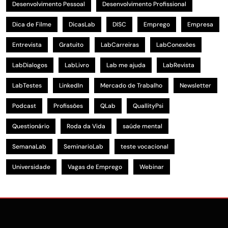
Desenvolvimento Pessoal
Desenvolvimento Profissional
Dica de Filme
DicasLab
DISC
Emprego
Empresa
Entrevista
Gratuito
LabCarreiras
LabConexões
LabDialogos
LabLivro
Lab me ajuda
LabRevista
LabTestes
LinkedIn
Mercado de Trabalho
Newsletter
Podcast
Profissões
QLab
QuallityPsi
Questionário
Roda da Vida
saúde mental
SemanaLab
SeminarioLab
teste vocacional
Universidade
Vagas de Emprego
Webinar