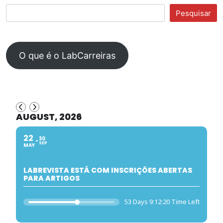
Pesquisar
O que é o LabCarreiras
AUGUST, 2026
22
30
SEP
MAY
LABREVISTA ESTÁ COM INSCRIÇÕES ABERTAS
PARA ARTIGOS
53 Days 9:12:20 Time Left