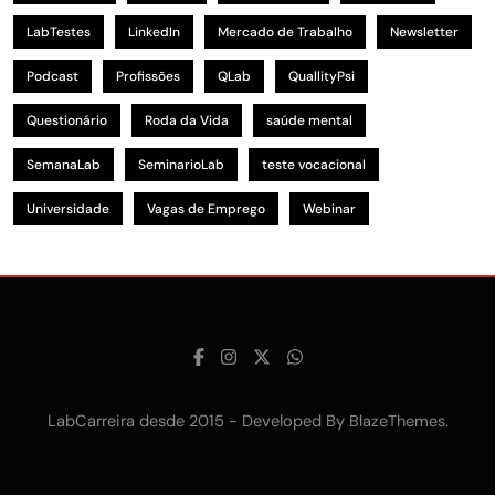
LabTestes
LinkedIn
Mercado de Trabalho
Newsletter
Podcast
Profissões
QLab
QuallityPsi
Questionário
Roda da Vida
saúde mental
SemanaLab
SeminarioLab
teste vocacional
Universidade
Vagas de Emprego
Webinar
LabCarreira desde 2015 - Developed By
.
BlazeThemes