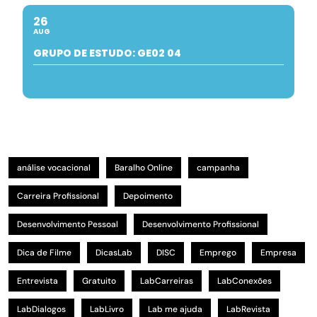
26
AUG
GRUPO DE ESTUDO: GE02 04
análise vocacional
Baralho Online
campanha
Carreira Profissional
Depoimento
Desenvolvimento Pessoal
Desenvolvimento Profissional
Dica de Filme
DicasLab
DISC
Emprego
Empresa
Entrevista
Gratuito
LabCarreiras
LabConexões
LabDialogos
LabLivro
Lab me ajuda
LabRevista