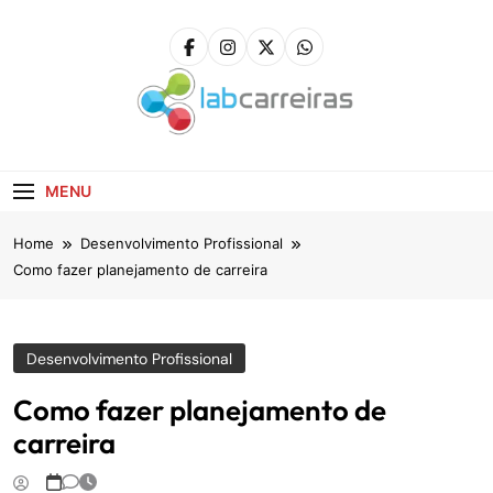
Skip
to
content
LabCarreiras
Plataforma De Gestão De Carreira E Orientação
Profissional
MENU
Home
Desenvolvimento Profissional
Como fazer planejamento de carreira
Desenvolvimento Profissional
Como fazer planejamento de
carreira