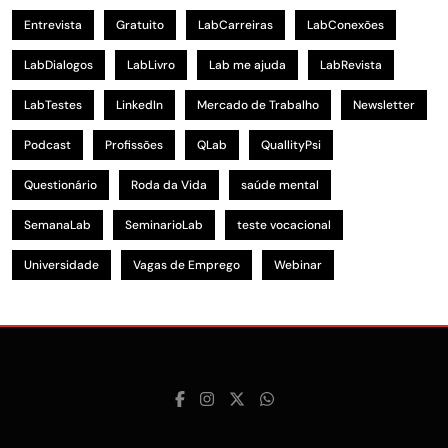
Entrevista
Gratuito
LabCarreiras
LabConexões
LabDialogos
LabLivro
Lab me ajuda
LabRevista
LabTestes
LinkedIn
Mercado de Trabalho
Newsletter
Podcast
Profissões
QLab
QuallityPsi
Questionário
Roda da Vida
saúde mental
SemanaLab
SeminarioLab
teste vocacional
Universidade
Vagas de Emprego
Webinar