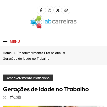
Skip
to
content
LabCarreiras
Plataforma De Gestão De Carreira E Orientação
Profissional
MENU
Home
Desenvolvimento Profissional
Gerações de idade no Trabalho
Desenvolvimento Profissional
Gerações de idade no Trabalho