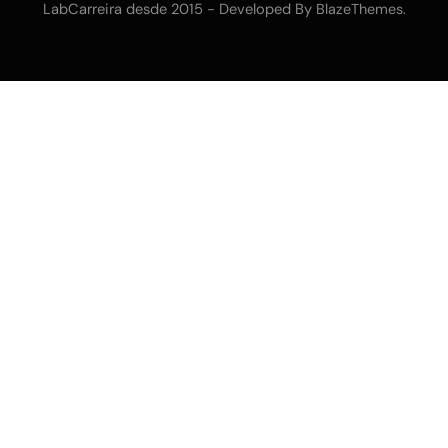
LabCarreira desde 2015 - Developed By
.
BlazeThemes