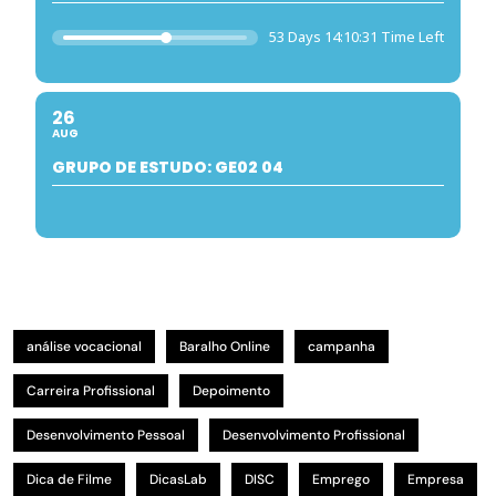
53 Days 14:10:30 Time Left
26
AUG
GRUPO DE ESTUDO: GE02 04
análise vocacional
Baralho Online
campanha
Carreira Profissional
Depoimento
Desenvolvimento Pessoal
Desenvolvimento Profissional
Dica de Filme
DicasLab
DISC
Emprego
Empresa