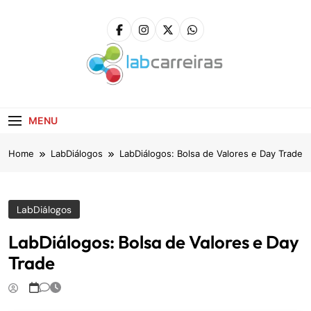
Skip
to
content
LabCarreiras
Plataforma De Gestão De Carreira E Orientação
Profissional
MENU
Home
LabDiálogos
LabDiálogos: Bolsa de Valores e Day Trade
LabDiálogos
LabDiálogos: Bolsa de Valores e Day
Trade