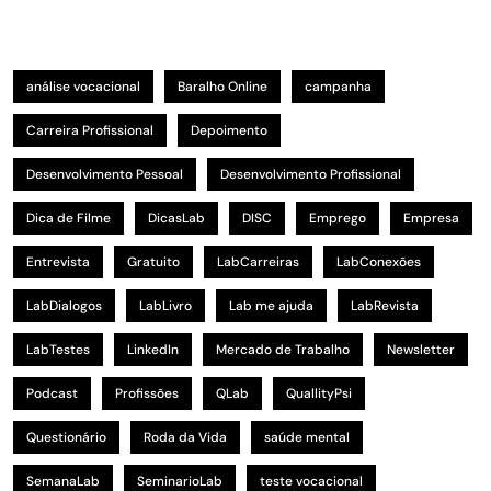
análise vocacional
Baralho Online
campanha
Carreira Profissional
Depoimento
Desenvolvimento Pessoal
Desenvolvimento Profissional
Dica de Filme
DicasLab
DISC
Emprego
Empresa
Entrevista
Gratuito
LabCarreiras
LabConexões
LabDialogos
LabLivro
Lab me ajuda
LabRevista
LabTestes
LinkedIn
Mercado de Trabalho
Newsletter
Podcast
Profissões
QLab
QuallityPsi
Questionário
Roda da Vida
saúde mental
SemanaLab
SeminarioLab
teste vocacional