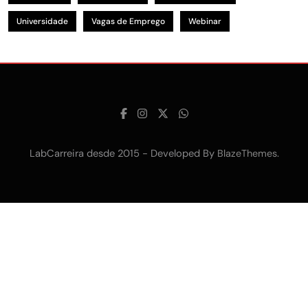
Universidade
Vagas de Emprego
Webinar
LabCarreira desde 2015 - Developed By
.
BlazeThemes