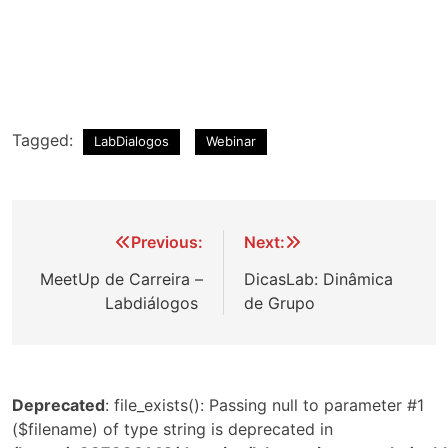
Tagged:
LabDialogos
Webinar
Navegação
Previous:
Next:
de
MeetUp de Carreira –
DicasLab: Dinâmica
Labdiálogos ​
de Grupo
Post
Deprecated
: file_exists(): Passing null to parameter #1
($filename) of type string is deprecated in