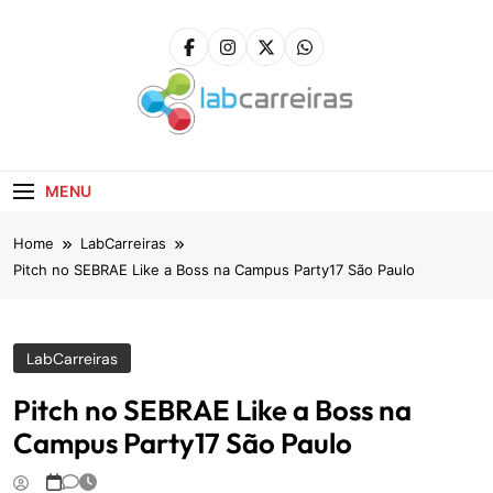
Skip
to
content
LabCarreiras
Plataforma De Gestão De Carreira E Orientação
Profissional
MENU
Home
LabCarreiras
Pitch no SEBRAE Like a Boss na Campus Party17 São Paulo
LabCarreiras
Pitch no SEBRAE Like a Boss na
Campus Party17 São Paulo