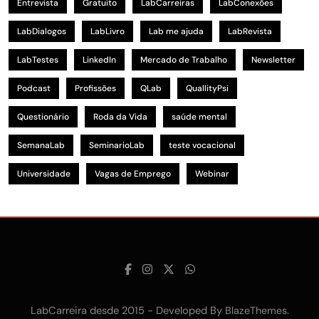
Entrevista
Gratuito
LabCarreiras
LabConexões
LabDialogos
LabLivro
Lab me ajuda
LabRevista
LabTestes
LinkedIn
Mercado de Trabalho
Newsletter
Podcast
Profissões
QLab
QuallityPsi
Questionário
Roda da Vida
saúde mental
SemanaLab
SeminarioLab
teste vocacional
Universidade
Vagas de Emprego
Webinar
LabCarreira desde 2015 - Developed By
.
BlazeThemes