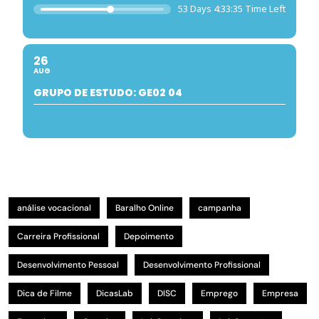
53 Days 4:33:35 Time Left
26
AUG
GRUPO DE ESTUDO: GE02 04
análise vocacional
Baralho Online
campanha
Carreira Profissional
Depoimento
Desenvolvimento Pessoal
Desenvolvimento Profissional
Dica de Filme
DicasLab
DISC
Emprego
Empresa