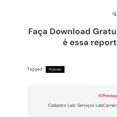
Faça Download Gratui
é essa repor
Tagged:
Podcast
Navegação
Previou
de
Cadastro Lab: Serviços LabCarreir
Post