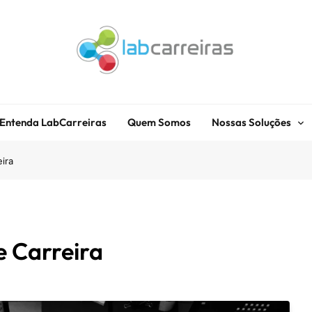
LabCarreiras
Plataforma De Gestão De Carreira E Orientação Profissional
Entenda LabCarreiras
Quem Somos
Nossas Soluções
ira
e Carreira