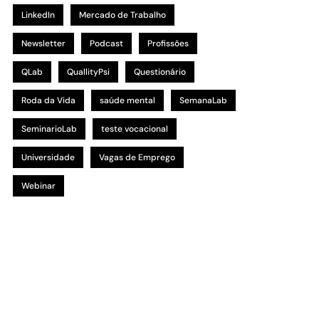
LinkedIn
Mercado de Trabalho
Newsletter
Podcast
Profissões
QLab
QuallityPsi
Questionário
Roda da Vida
saúde mental
SemanaLab
SeminarioLab
teste vocacional
Universidade
Vagas de Emprego
Webinar