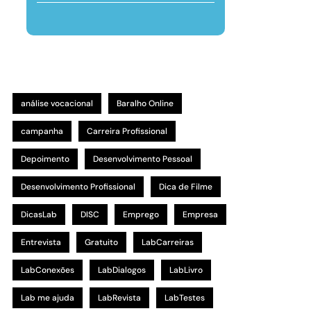
análise vocacional
Baralho Online
campanha
Carreira Profissional
Depoimento
Desenvolvimento Pessoal
Desenvolvimento Profissional
Dica de Filme
DicasLab
DISC
Emprego
Empresa
Entrevista
Gratuito
LabCarreiras
LabConexões
LabDialogos
LabLivro
Lab me ajuda
LabRevista
LabTestes