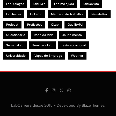
LabDialogos
LabLivro
Lab me ajuda
LabRevista
LabTestes
LinkedIn
Mercado de Trabalho
Newsletter
Podcast
Profissões
QLab
QuallityPsi
Questionário
Roda da Vida
saúde mental
SemanaLab
SeminarioLab
teste vocacional
Universidade
Vagas de Emprego
Webinar
LabCarreira desde 2015 - Developed By
.
BlazeThemes