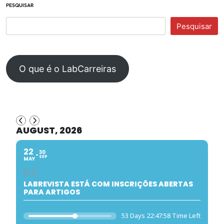
PESQUISAR
Pesquisar
O que é o LabCarreiras
AUGUST, 2026
22
30
SEP
MAY
LABREVISTA ESTÁ COM INSCRIÇÕES ABERTAS
PARA ARTIGOS
53 Days 22:47:57 Time Left