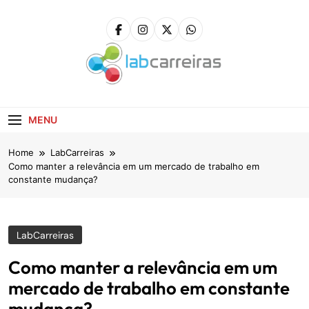
Skip
to
content
LabCarreiras
Plataforma De Gestão De Carreira E Orientação
Profissional
MENU
Home
LabCarreiras
Como manter a relevância em um mercado de trabalho em
constante mudança?
LabCarreiras
Como manter a relevância em um
mercado de trabalho em constante
mudança?