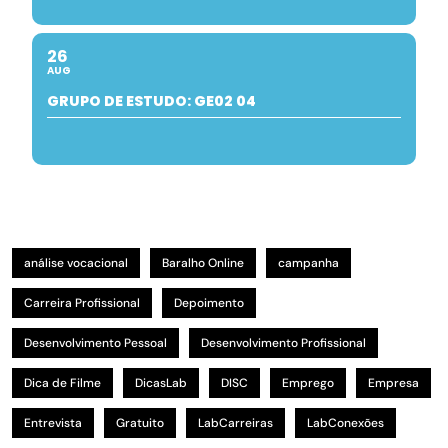
26
AUG
GRUPO DE ESTUDO: GE02 04
análise vocacional
Baralho Online
campanha
Carreira Profissional
Depoimento
Desenvolvimento Pessoal
Desenvolvimento Profissional
Dica de Filme
DicasLab
DISC
Emprego
Empresa
Entrevista
Gratuito
LabCarreiras
LabConexões