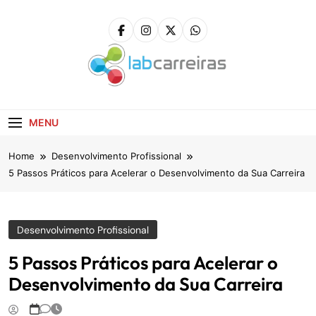
Skip
to
content
LabCarreiras
Plataforma De Gestão De Carreira E Orientação
Profissional
MENU
Home
Desenvolvimento Profissional
5 Passos Práticos para Acelerar o Desenvolvimento da Sua Carreira
Desenvolvimento Profissional
5 Passos Práticos para Acelerar o
Desenvolvimento da Sua Carreira