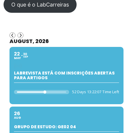
O que é o LabCarreiras
AUGUST, 2026
22
30
SEP
MAY
LABREVISTA ESTÁ COM INSCRIÇÕES ABERTAS
PARA ARTIGOS
52 Days 13:22:07 Time Left
26
AUG
GRUPO DE ESTUDO: GE02 04