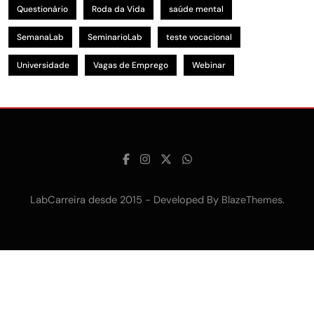
Questionário
Roda da Vida
saúde mental
SemanaLab
SeminarioLab
teste vocacional
Universidade
Vagas de Emprego
Webinar
LabCarreira desde 2015 - Developed By
.
BlazeThemes