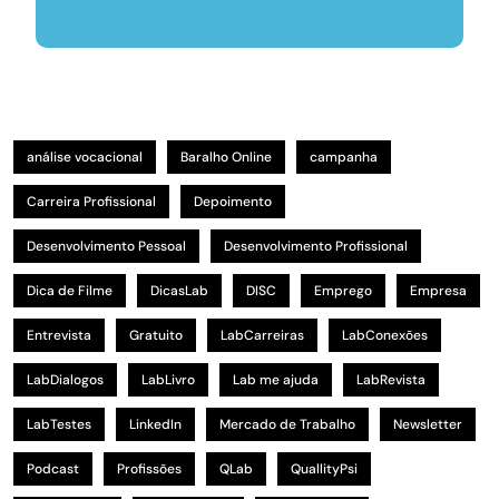
análise vocacional
Baralho Online
campanha
Carreira Profissional
Depoimento
Desenvolvimento Pessoal
Desenvolvimento Profissional
Dica de Filme
DicasLab
DISC
Emprego
Empresa
Entrevista
Gratuito
LabCarreiras
LabConexões
LabDialogos
LabLivro
Lab me ajuda
LabRevista
LabTestes
LinkedIn
Mercado de Trabalho
Newsletter
Podcast
Profissões
QLab
QuallityPsi