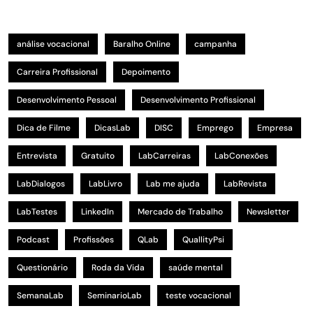
análise vocacional
Baralho Online
campanha
Carreira Profissional
Depoimento
Desenvolvimento Pessoal
Desenvolvimento Profissional
Dica de Filme
DicasLab
DISC
Emprego
Empresa
Entrevista
Gratuito
LabCarreiras
LabConexões
LabDialogos
LabLivro
Lab me ajuda
LabRevista
LabTestes
LinkedIn
Mercado de Trabalho
Newsletter
Podcast
Profissões
QLab
QuallityPsi
Questionário
Roda da Vida
saúde mental
SemanaLab
SeminarioLab
teste vocacional