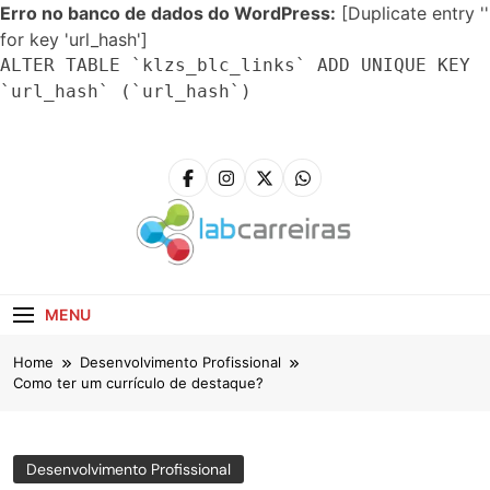
Erro no banco de dados do WordPress:
[Duplicate entry ''
for key 'url_hash']
ALTER TABLE `klzs_blc_links` ADD UNIQUE KEY
`url_hash` (`url_hash`)
Skip
to
content
LabCarreiras
Plataforma De Gestão De Carreira E Orientação
Profissional
MENU
Home
Desenvolvimento Profissional
Como ter um currículo de destaque?
Desenvolvimento Profissional