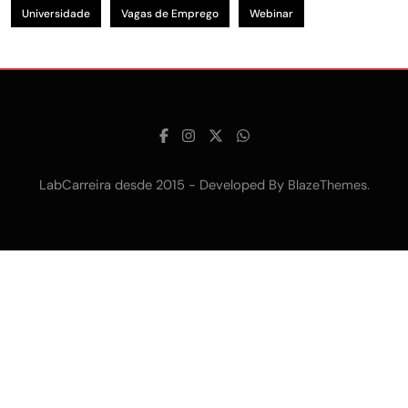
Universidade
Vagas de Emprego
Webinar
LabCarreira desde 2015 - Developed By
.
BlazeThemes