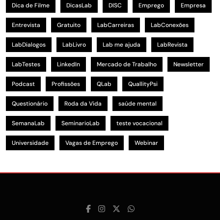
Dica de Filme
DicasLab
DISC
Emprego
Empresa
Entrevista
Gratuito
LabCarreiras
LabConexões
LabDialogos
LabLivro
Lab me ajuda
LabRevista
LabTestes
LinkedIn
Mercado de Trabalho
Newsletter
Podcast
Profissões
QLab
QuallityPsi
Questionário
Roda da Vida
saúde mental
SemanaLab
SeminarioLab
teste vocacional
Universidade
Vagas de Emprego
Webinar