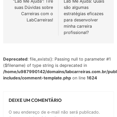
de
“Lab Me Ajuda”: Tire
Lab Me Ajuda: Quais
suas Dúvidas sobre
são algumas
Post
Carreiras com o
estratégias eficazes
LabCarreiras!
para desenvolver
minha carreira
profissional?
Deprecated
: file_exists(): Passing null to parameter #1
($filename) of type string is deprecated in
/home/u987990142/domains/labcarreiras.com.br/publ
includes/comment-template.php
on line
1624
DEIXE UM COMENTÁRIO
O seu endereço de e-mail não será publicado.