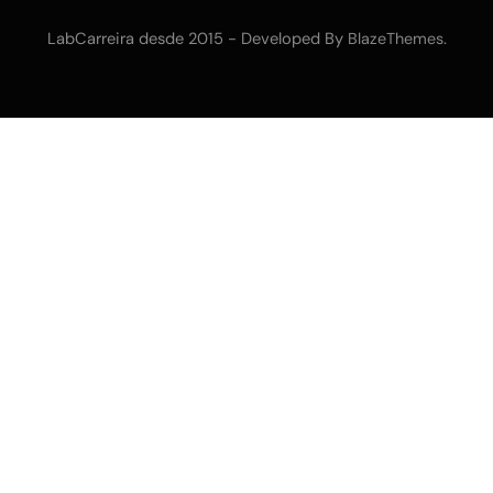
LabCarreira desde 2015 - Developed By
.
BlazeThemes