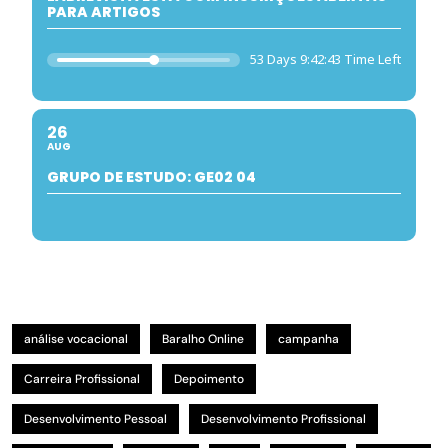
PARA ARTIGOS
53 Days 9:42:43 Time Left
26
AUG
GRUPO DE ESTUDO: GE02 04
análise vocacional
Baralho Online
campanha
Carreira Profissional
Depoimento
Desenvolvimento Pessoal
Desenvolvimento Profissional