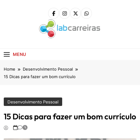
Skip
to
content
LabCarreiras
Plataforma De Gestão De Carreira E Orientação
Profissional
MENU
Home
Desenvolvimento Pessoal
15 Dicas para fazer um bom currículo
Desenvolvimento Pessoal
15 Dicas para fazer um bom currículo