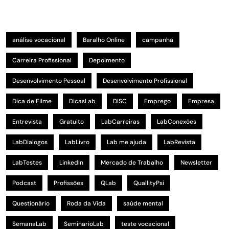
análise vocacional
Baralho Online
campanha
Carreira Profissional
Depoimento
Desenvolvimento Pessoal
Desenvolvimento Profissional
Dica de Filme
DicasLab
DISC
Emprego
Empresa
Entrevista
Gratuito
LabCarreiras
LabConexões
LabDialogos
LabLivro
Lab me ajuda
LabRevista
LabTestes
LinkedIn
Mercado de Trabalho
Newsletter
Podcast
Profissões
QLab
QuallityPsi
Questionário
Roda da Vida
saúde mental
SemanaLab
SeminarioLab
teste vocacional