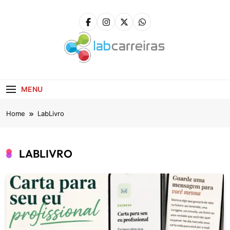
Skip
to
content
LabCarreiras
Plataforma De Gestão De Carreira E Orientação
Profissional
MENU
Home
LabLivro
LABLIVRO