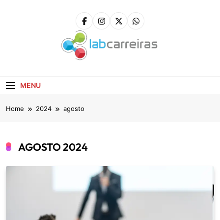
Skip
to
content
LabCarreiras
Plataforma De Gestão De Carreira E Orientação
Profissional
MENU
Home
2024
agosto
AGOSTO 2024