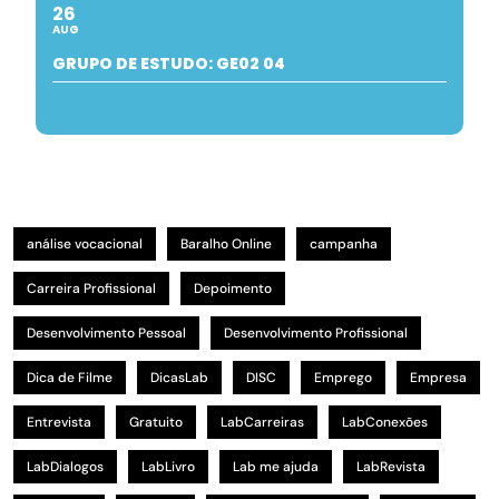
26
AUG
GRUPO DE ESTUDO: GE02 04
análise vocacional
Baralho Online
campanha
Carreira Profissional
Depoimento
Desenvolvimento Pessoal
Desenvolvimento Profissional
Dica de Filme
DicasLab
DISC
Emprego
Empresa
Entrevista
Gratuito
LabCarreiras
LabConexões
LabDialogos
LabLivro
Lab me ajuda
LabRevista