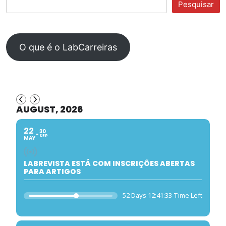
Pesquisar
O que é o LabCarreiras
AUGUST, 2026
22
30
SEP
MAY
LABREVISTA ESTÁ COM INSCRIÇÕES ABERTAS
PARA ARTIGOS
52 Days 12:41:32 Time Left