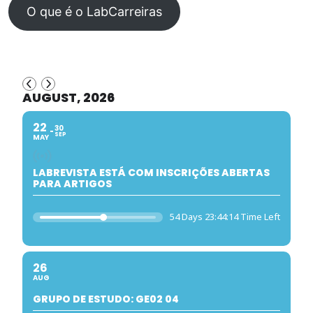
O que é o LabCarreiras
AUGUST, 2026
22
30
SEP
MAY
LABREVISTA ESTÁ COM INSCRIÇÕES ABERTAS
PARA ARTIGOS
54 Days 23:44:14 Time Left
26
AUG
GRUPO DE ESTUDO: GE02 04