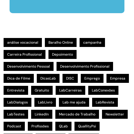
análise vocacional
Baralho Online
campanha
Carreira Profissional
Depoimento
Desenvolvimento Pessoal
Desenvolvimento Profissional
Dica de Filme
DicasLab
DISC
Emprego
Empresa
Entrevista
Gratuito
LabCarreiras
LabConexões
LabDialogos
LabLivro
Lab me ajuda
LabRevista
LabTestes
LinkedIn
Mercado de Trabalho
Newsletter
Podcast
Profissões
QLab
QuallityPsi