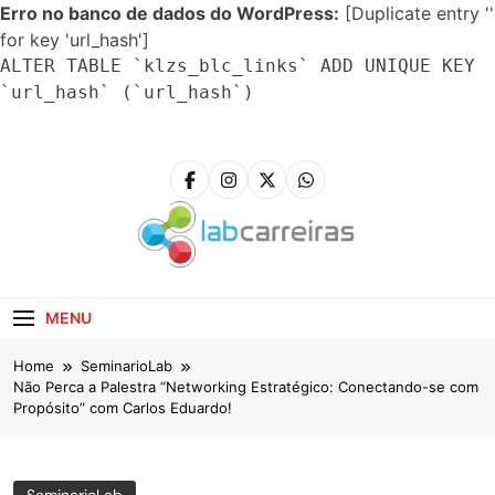
Erro no banco de dados do WordPress:
[Duplicate entry ''
for key 'url_hash']
ALTER TABLE `klzs_blc_links` ADD UNIQUE KEY
`url_hash` (`url_hash`)
Skip
to
content
LabCarreiras
Plataforma De Gestão De Carreira E Orientação
Profissional
MENU
Home
SeminarioLab
Não Perca a Palestra “Networking Estratégico: Conectando-se com
Propósito” com Carlos Eduardo!