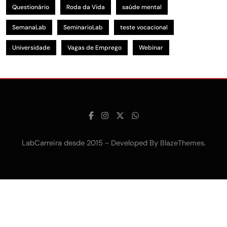
Questionário
Roda da Vida
saúde mental
SemanaLab
SeminarioLab
teste vocacional
Universidade
Vagas de Emprego
Webinar
LabCarreira desde 2015 - Developed By
.
BlazeThemes