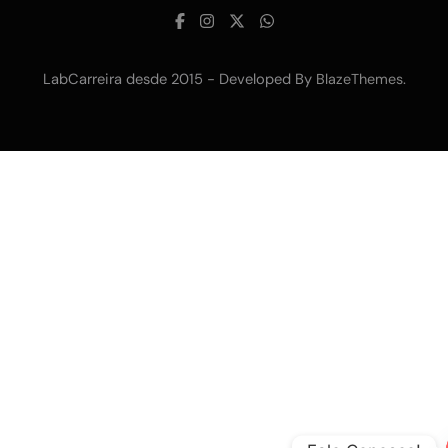
LabCarreira desde 2015 - Developed By
.
BlazeThemes