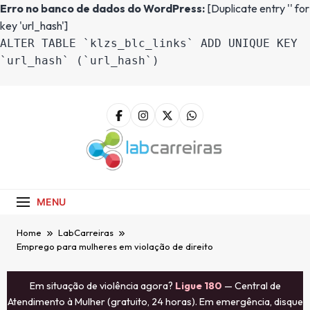
Erro no banco de dados do WordPress:
[Duplicate entry '' for
key 'url_hash']
ALTER TABLE `klzs_blc_links` ADD UNIQUE KEY
`url_hash` (`url_hash`)
LabCarreiras
Plataforma De Gestão De Carreira E
Orientação Profissional
MENU
Home
LabCarreiras
Emprego para mulheres em violação de direito
Em situação de violência agora?
Ligue 180
— Central de
Atendimento à Mulher (gratuito, 24 horas). Em emergência, disque