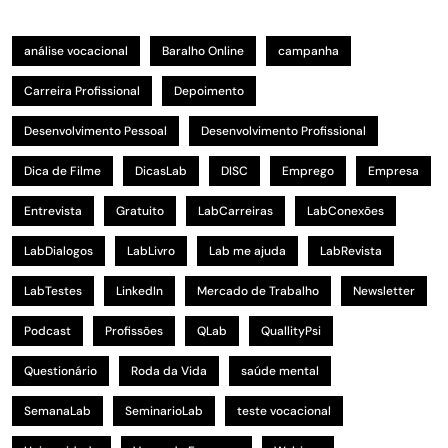
análise vocacional
Baralho Online
campanha
Carreira Profissional
Depoimento
Desenvolvimento Pessoal
Desenvolvimento Profissional
Dica de Filme
DicasLab
DISC
Emprego
Empresa
Entrevista
Gratuito
LabCarreiras
LabConexões
LabDialogos
LabLivro
Lab me ajuda
LabRevista
LabTestes
LinkedIn
Mercado de Trabalho
Newsletter
Podcast
Profissões
QLab
QuallityPsi
Questionário
Roda da Vida
saúde mental
SemanaLab
SeminarioLab
teste vocacional