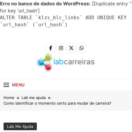
Erro no banco de dados do WordPress:
[Duplicate entry ''
for key 'url_hash']
ALTER TABLE `klzs_blc_links` ADD UNIQUE KEY
`url_hash` (`url_hash`)
Skip
to
content
LabCarreiras
Plataforma De Gestão De Carreira E Orientação
Profissional
MENU
Home
Lab me ajuda
Como identificar o momento certo para mudar de carreira?
Lab Me Ajuda