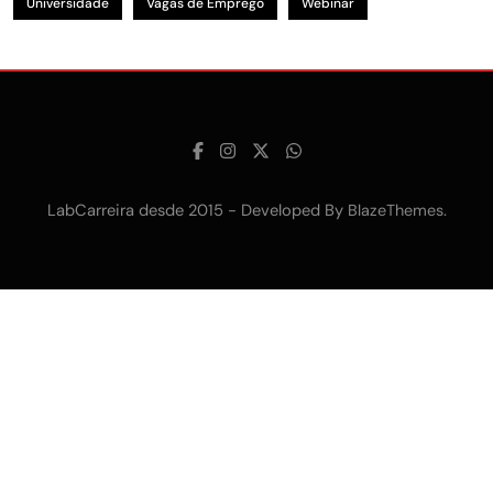
Universidade
Vagas de Emprego
Webinar
LabCarreira desde 2015 - Developed By
.
BlazeThemes