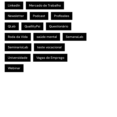
LinkedIn
Mercado de Trabalho
Newsletter
Podcast
Profissões
QLab
QuallityPsi
Questionário
Roda da Vida
saúde mental
SemanaLab
SeminarioLab
teste vocacional
Universidade
Vagas de Emprego
Webinar