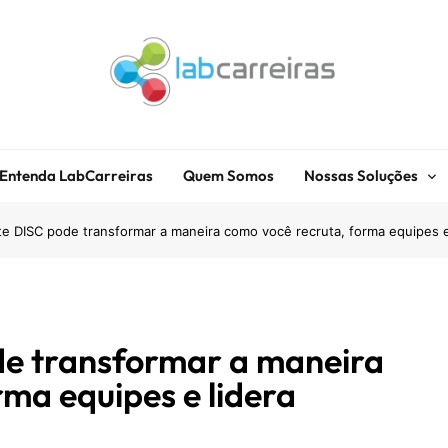
LabCarreiras
Plataforma De Gestão De Carreira E Orientação Profissional
Entenda LabCarreiras
Quem Somos
Nossas Soluções
e DISC pode transformar a maneira como você recruta, forma equipes e
de transformar a maneira
ma equipes e lidera