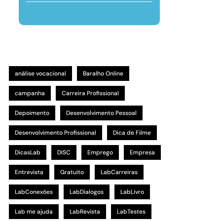
análise vocacional
Baralho Online
campanha
Carreira Profissional
Depoimento
Desenvolvimento Pessoal
Desenvolvimento Profissional
Dica de Filme
DicasLab
DISC
Emprego
Empresa
Entrevista
Gratuito
LabCarreiras
LabConexões
LabDialogos
LabLivro
Lab me ajuda
LabRevista
LabTestes