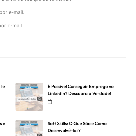
or e-mail.
or e-mail.
l e
É Possível Conseguir Emprego no
LinkedIn? Descubra a Verdade!
s e
Soft Skills: O Que São e Como
Desenvolvê-las?