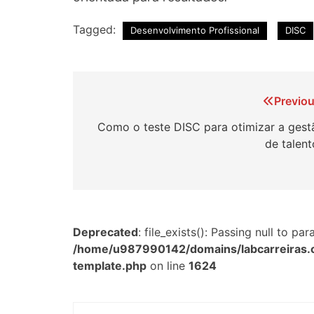
Tagged:
Desenvolvimento Profissional
DISC
Navegação
Previou
de
Como o teste DISC para otimizar a gest
de talent
Post
Deprecated
: file_exists(): Passing null to p
/home/u987990142/domains/labcarreiras.
template.php
on line
1624