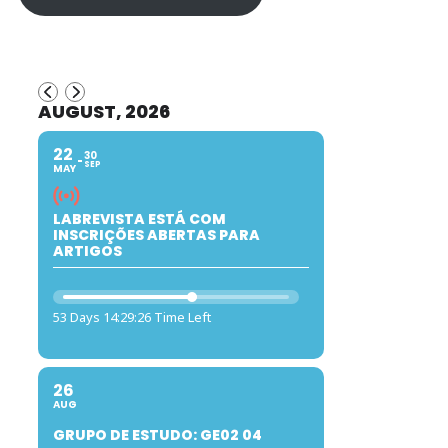
AUGUST, 2026
22
30
SEP
MAY
LABREVISTA ESTÁ COM
INSCRIÇÕES ABERTAS PARA
ARTIGOS
53 Days 14:29:25 Time Left
26
AUG
GRUPO DE ESTUDO: GE02 04