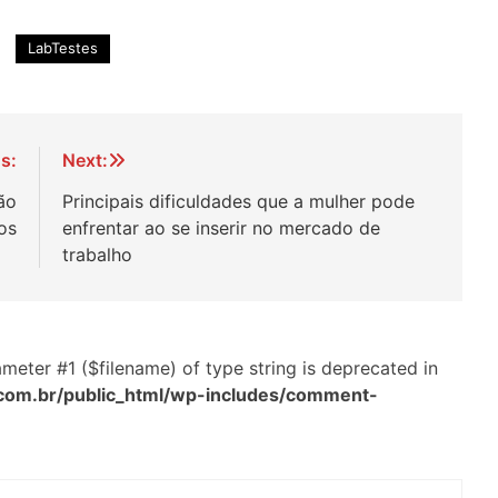
LabTestes
s:
Next:
ão
Principais dificuldades que a mulher pode
os
enfrentar ao se inserir no mercado de
trabalho
arameter #1 ($filename) of type string is deprecated in
com.br/public_html/wp-includes/comment-