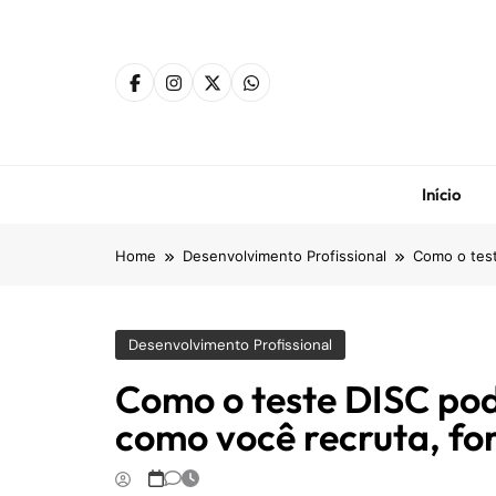
Skip
to
content
Início
Home
Desenvolvimento Profissional
Como o test
Desenvolvimento Profissional
Como o teste DISC po
como você recruta, for