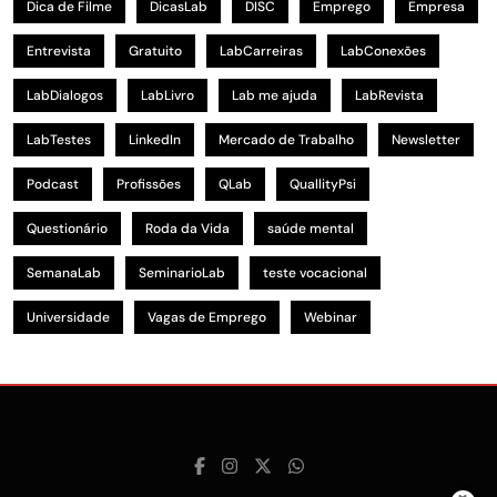
Dica de Filme
DicasLab
DISC
Emprego
Empresa
Entrevista
Gratuito
LabCarreiras
LabConexões
LabDialogos
LabLivro
Lab me ajuda
LabRevista
LabTestes
LinkedIn
Mercado de Trabalho
Newsletter
Podcast
Profissões
QLab
QuallityPsi
Questionário
Roda da Vida
saúde mental
SemanaLab
SeminarioLab
teste vocacional
Universidade
Vagas de Emprego
Webinar