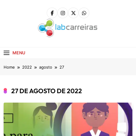
Skip
to
content
LabCarreiras
Plataforma De Gestão De Carreira E Orientação
Profissional
MENU
Home
2022
agosto
27
27 DE AGOSTO DE 2022