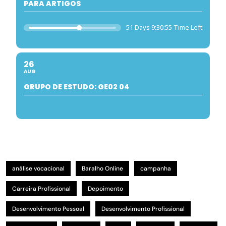
PARA ARTIGOS
51 Days 9:30:55 Time Left
26
AUG
GRUPO DE ESTUDO: GE02 04
análise vocacional
Baralho Online
campanha
Carreira Profissional
Depoimento
Desenvolvimento Pessoal
Desenvolvimento Profissional