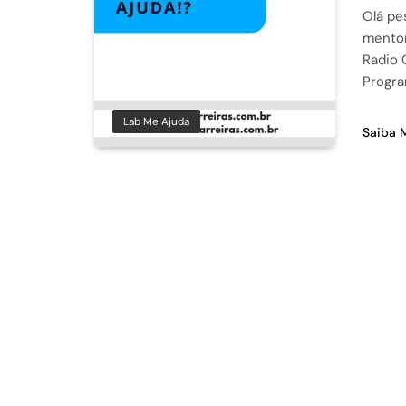
Olá pe
mentor
Radio 
Progra
Lab Me Ajuda
Saiba 