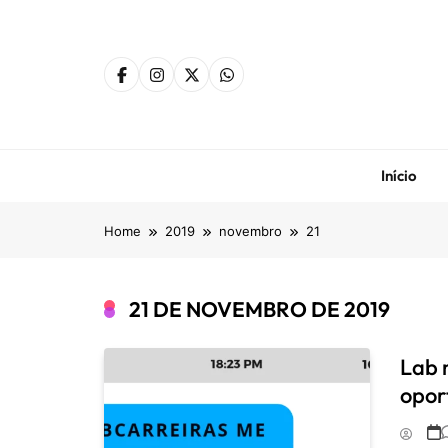
Skip
to
content
Início
Home
2019
novembro
21
21 DE NOVEMBRO DE 2019
Lab 
opor