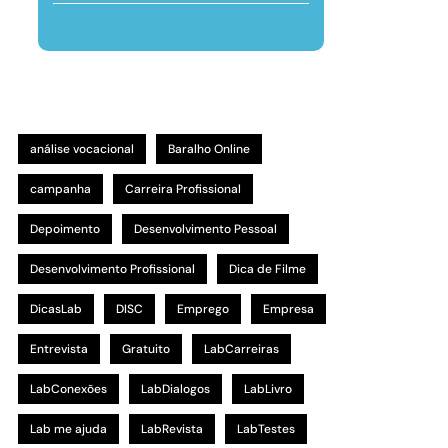
análise vocacional
Baralho Online
campanha
Carreira Profissional
Depoimento
Desenvolvimento Pessoal
Desenvolvimento Profissional
Dica de Filme
DicasLab
DISC
Emprego
Empresa
Entrevista
Gratuito
LabCarreiras
LabConexões
LabDialogos
LabLivro
Lab me ajuda
LabRevista
LabTestes