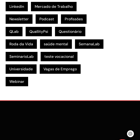
LinkedIn
Mercado de Trabalho
Newsletter
Podcast
Profissões
QLab
QuallityPsi
Questionário
Roda da Vida
saúde mental
SemanaLab
SeminarioLab
teste vocacional
Universidade
Vagas de Emprego
Webinar