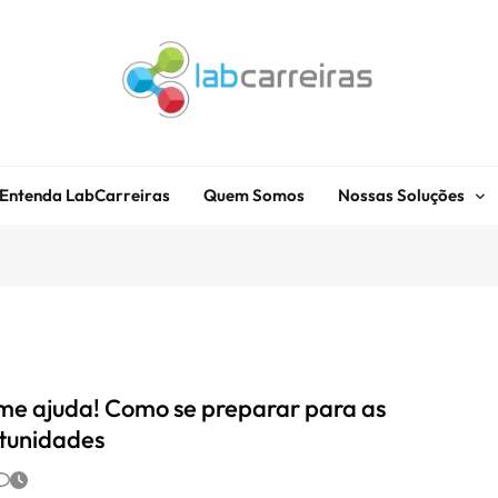
LabCarreiras
Plataforma De Gestão De Carreira E Orientação Profissional
Entenda LabCarreiras
Quem Somos
Nossas Soluções
me ajuda! Como se preparar para as
tunidades