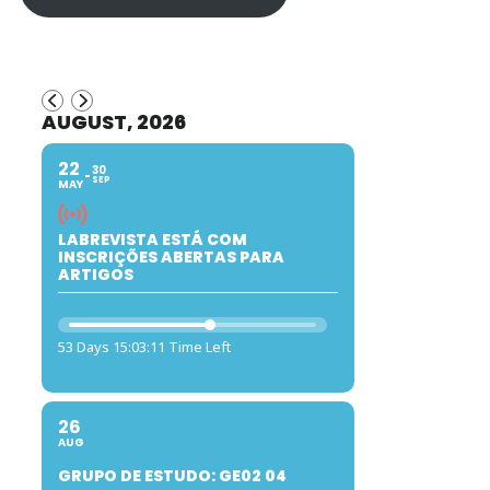
AUGUST, 2026
22
30
SEP
MAY
LABREVISTA ESTÁ COM
INSCRIÇÕES ABERTAS PARA
ARTIGOS
53 Days 15:03:10 Time Left
26
AUG
GRUPO DE ESTUDO: GE02 04