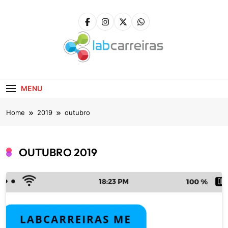
Skip
to
content
LabCarreiras
Plataforma De Gestão De Carreira E Orientação
Profissional
MENU
Home
2019
outubro
OUTUBRO 2019