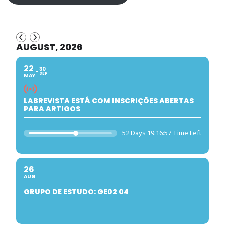
AUGUST, 2026
22
30
SEP
MAY
LABREVISTA ESTÁ COM INSCRIÇÕES ABERTAS
PARA ARTIGOS
52 Days 19:16:57 Time Left
26
AUG
GRUPO DE ESTUDO: GE02 04