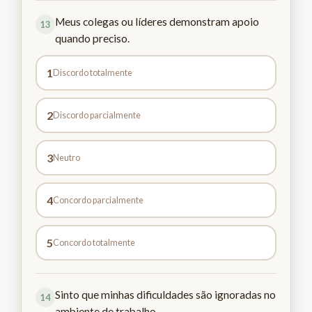
Meus colegas ou líderes demonstram apoio
13
quando preciso.
1
Discordo totalmente
2
Discordo parcialmente
3
Neutro
4
Concordo parcialmente
5
Concordo totalmente
Sinto que minhas dificuldades são ignoradas no
14
ambiente de trabalho.