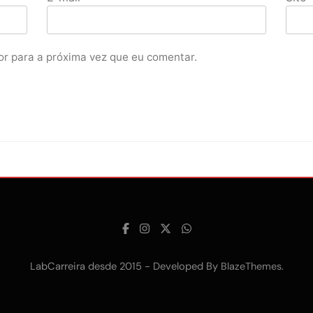
r para a próxima vez que eu comentar.
LabCarreira desde 2015 - Developed By
.
BlazeThemes