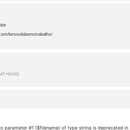
ubbe
com/livrosolidaonotrabalho/
MT+00:00)
l to parameter #1 ($filename) of type string is deprecated in