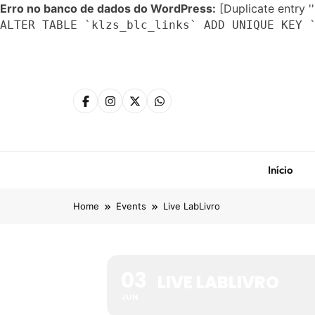
Erro no banco de dados do WordPress:
[Duplicate entry ''
ALTER TABLE `klzs_blc_links` ADD UNIQUE KEY 
Skip
to
content
Início
Home
Events
Live LabLivro
03
LIVE LABLIVRO
JUN