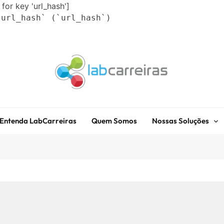
 for key 'url_hash']
`url_hash` (`url_hash`)
LabCarreiras
Plataforma De Gestão De Carreira E Orientação Profissional
Entenda LabCarreiras
Quem Somos
Nossas Soluções