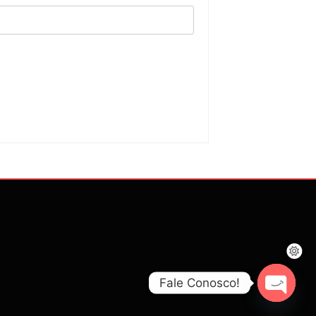
Fale Conosco!
Open c