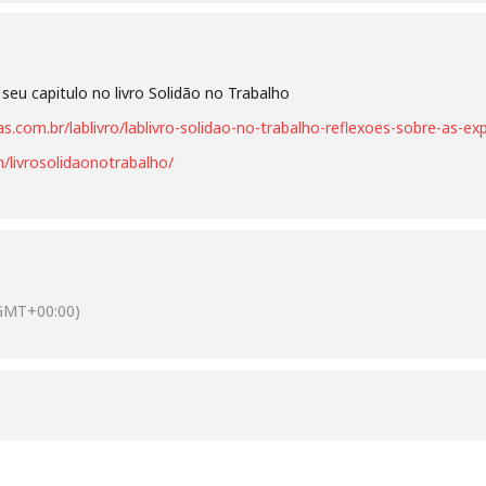
seu capitulo no livro Solidão no Trabalho
ras.com.br/lablivro/lablivro-solidao-no-trabalho-reflexoes-sobre-as-e
/livrosolidaonotrabalho/
GMT+00:00)