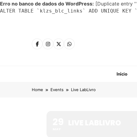
Erro no banco de dados do WordPress:
[Duplicate entry ''
ALTER TABLE `klzs_blc_links` ADD UNIQUE KEY 
Skip
to
content
Início
Home
Events
Live LabLivro
29
LIVE LABLIVRO
MAY