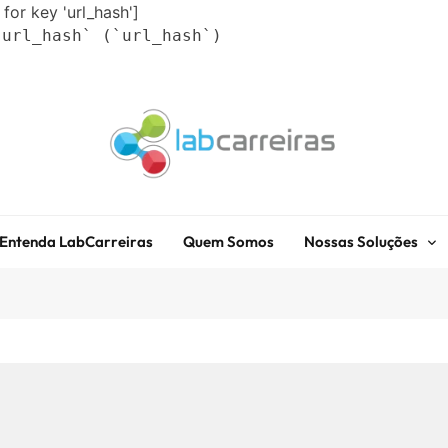
 for key 'url_hash']
`url_hash` (`url_hash`)
LabCarreiras
Plataforma De Gestão De Carreira E Orientação Profissional
Entenda LabCarreiras
Quem Somos
Nossas Soluções