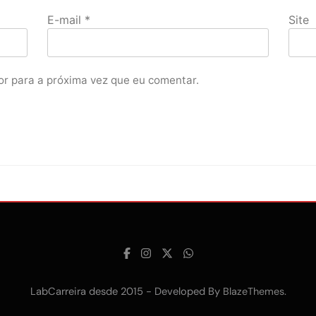
E-mail
*
Site
r para a próxima vez que eu comentar.
LabCarreira desde 2015 - Developed By
.
BlazeThemes