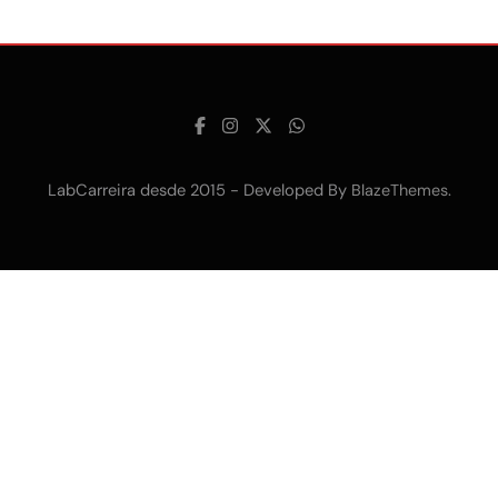
LabCarreira desde 2015 - Developed By
.
BlazeThemes