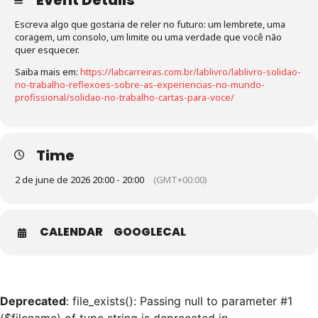
Event Details
Escreva algo que gostaria de reler no futuro: um lembrete, uma
coragem, um consolo, um limite ou uma verdade que você não
quer esquecer.
Saiba mais em:
https://labcarreiras.com.br/lablivro/lablivro-solidao-
no-trabalho-reflexoes-sobre-as-experiencias-no-mundo-
profissional/solidao-no-trabalho-cartas-para-voce/
Time
2 de june de 2026 20:00 - 20:00
(GMT+00:00)
CALENDAR
GOOGLECAL
Deprecated
: file_exists(): Passing null to parameter #1